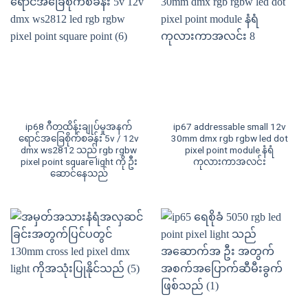
ip68 ဂီတထိန်းချုပ်မှုအနက်
ip67 addressable small 12v
ရောင်အခြေစိုက်စခန်း 5v / 12v
30mm dmx rgb rgbw led dot
dmx ws2812 သည် rgb rgbw
pixel point module နံရံ
pixel point square light ကို ဦး
ကုလားကာအလင်း
ဆောင်နေသည်