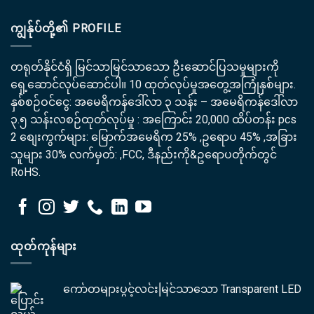
ကျွန်ုပ်တို့၏ PROFILE
တရုတ်နိုင်ငံရှိ မြင်သာမြင်သာသော ဦးဆောင်ပြသမှုများကို
ရှေ့ဆောင်လုပ်ဆောင်ပါ။ 10 ထုတ်လုပ်မှုအတွေ့အကြုံနှစ်များ.
နှစ်စဉ်ဝင်ငွေ: အမေရိကန်ဒေါ်လာ ၃ သန်း – အမေရိကန်ဒေါ်လာ
၃.၅ သန်းလစဉ်ထုတ်လုပ်မှု : အကြောင်း 20,000 ထိပ်တန်း pcs
2 စျေးကွက်များ: မြောက်အမေရိက 25% ,ဥရောပ 45% ,အခြား
သူများ 30% လက်မှတ်: ,FCC, ဒီနည်းကို&ဥရောပတိုက်တွင်
RoHS.
ထုတ်ကုန်များ
ကော်တများပွင့်လင်းမြင်သာသော Transparent LED