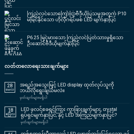
ကြည်လင်သောကြော်ငြာဗီဒီယိုပြသမှုအတွက် P10
မမြင်နိုင်သော ဟိုလိုဂရပ်ဖစ် LED မျက်နှာပြင်
P6.25 မြင့်မားသော ကြည်လင်ပြတ်သားမှုရှိသော
ဦးဆောင်ဗီဒီယိုမျက်နှာပြင်
လတ်တလောရေးသားချက်များ
အရည်အသွေးမြင့် LED display ထုတ်လုပ်သူကို
28
မေလ
ဘယ်လိုရွေးချယ်မလဲ။
အပေါ်
မှတ်ချက်များမရှိပါ
အရည်အသွေး
မြင့်
LED ဖလင်စခရင်ကြား ကွာခြားချက်များ, crystal
18
LED
ဧပြီလ
ရုပ်ရှင်မျက်နှာပြင်, နှင့် LED အကြည်မျက်နှာပြင်?
display
အပေါ်
မှတ်ချက်များမရှိပါ
ထုတ်လုပ်သူ
LED
ကို
ဖလင်
တစ်စတုရန်းမီတာလျှင် LED ဖောက်ထွင်းမြင်ရသော ဖန်
ဘယ်လို