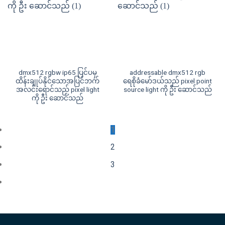
dmx512 rgbw ip65 ပြင်ပမှ
addressable dmx512 rgb
ထိန်းချုပ်နိုင်သောအပြင်ဘက်
ရေစိုခံမော်ဒယ်သည် pixel point
အလင်းရောင်သည် pixel light
source light ကို ဦး ဆောင်သည်
ကို ဦး ဆောင်သည်
1
2
3