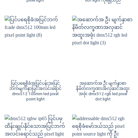
ပြင်ပရေစိုခံအပြင်ပန်းအပြင်
အဆောက်အ ဦး မျက်နှာစာ
ဘက်မျက်နှာပြင်အလင်းရောင်
နိမိတ်လက္ခဏာအလှဆင်အထူး
dmx512 100mm led pixel
အဖုံး dmx512 rgb led pixel
point light
dot light