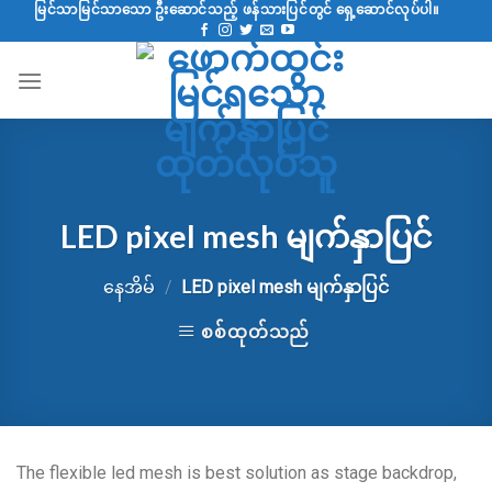
အကြောင်းအရာ
မြင်သာမြင်သာသော ဦးဆောင်သည့် ဖန်သားပြင်တွင် ရှေ့ဆောင်လုပ်ပါ။
Skip
LED pixel mesh မျက်နှာပြင်
နေအိမ်
/
LED pixel mesh မျက်နှာပြင်
စစ်ထုတ်သည်
The flexible led mesh is best solution as stage backdrop
,