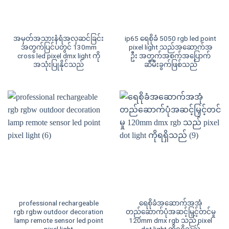
အမှတ်အသားနံရံအလှဆင်ခြင်း
ip65 ရေစိုခံ 5050 rgb led point
အတွက်ပြင်ပတွင် 130mm
pixel light သည်အဆောက်အ
cross led pixel dmx light ကို
ဦး အတွက်အစက်အပြောက်
အသုံးပြုနိုင်သည်
ဆီမီးခွက်ဖြစ်သည်
professional rechargeable
ရေစိုခံအဆောက်အအုံ
rgb rgbw outdoor decoration
တည်ဆောက်ပုံအဆင့်မြှင့်တင်မှု
lamp remote sensor led point
120mm dmx rgb သည် pixel
pixel light
dot light ကိုရရှိသည်