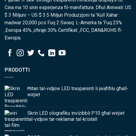
Ċina ma 10 snin esperjenza fil-manifattura. Dħul Annwali: US
$ 3 Miljuni – US $ 3.5 Miljun Produzzjoni ta 'Kull Xahar :
madwar 20,000 pcs Fuq 2 Swieq: L-Amerka ta 'Fuq 25%
,Ewropa 45% ,oħrajn 30% Ċertifikat: ,FCC, DAN&ROHS fl-
Ewropa.
PRODOTTI
Ħitan tal-vidjow LED trasparenti li jwaħħlu għall-
wirjiet
Skrin LED olografiku inviżibbli P10 għal wirjiet
tal-vidjow tar-reklamar tal-kristall