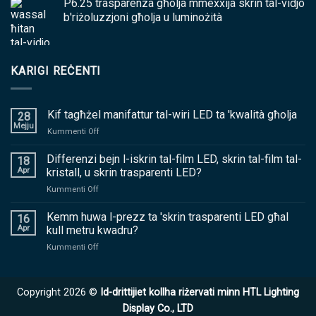
P6.25 trasparenza għolja mmexxija skrin tal-vidjo
b'riżoluzzjoni għolja u luminożità
KARIGI REĊENTI
Kif tagħżel manifattur tal-wiri LED ta 'kwalità għolja
28
Mejju
fuq
Kummenti Off
Kif
tagħżel
Differenzi bejn l-iskrin tal-film LED, skrin tal-film tal-
18
manifattur
Apr
kristall, u skrin trasparenti LED?
tal-
fuq
Kummenti Off
wiri
Differenzi
LED
bejn
Kemm huwa l-prezz ta 'skrin trasparenti LED għal
ta
16
l-
'kwalità
Apr
kull metru kwadru?
iskrin
għolja
fuq
Kummenti Off
tal-
Kemm
film
huwa
LED,
l-
skrin
Copyright 2026 ©
Id-drittijiet kollha riżervati minn HTL Lighting
prezz
tal-
ta
Display Co., LTD
film