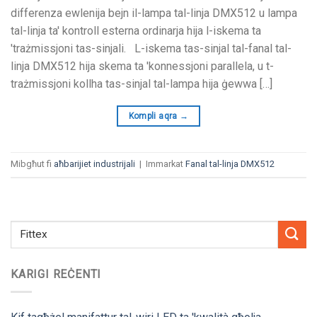
differenza ewlenija bejn il-lampa tal-linja DMX512 u lampa
tal-linja ta' kontroll esterna ordinarja hija l-iskema ta
'trażmissjoni tas-sinjali. L-iskema tas-sinjal tal-fanal tal-
linja DMX512 hija skema ta 'konnessjoni parallela, u t-
trażmissjoni kollha tas-sinjal tal-lampa hija ġewwa […]
Kompli aqra
→
Mibgħut fi
aħbarijiet industrijali
|
Immarkat
Fanal tal-linja DMX512
KARIGI REĊENTI