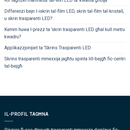
Kif tagħżel manifattur tal-wiri LED ta 'kwalità għolja
Differenzi bejn l-iskrin tal-film LED, skrin tal-film tal-kristall,
u skrin trasparenti LED?
Kemm huwa l-prezz ta 'skrin trasparenti LED għal kull metru
kwadru?
Applikazzjonijiet ta 'Skrins Trasparenti LED
Skrins trasparenti mmexxija jagħtu spinta lill-bejgħ fiċ-ċentri
tal-bejgħ
IL-PROFIL TAGĦNA
Pijunier fl-see-through trasparenti mmexxija displays fiċ-