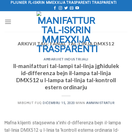
Aqbeż
PIJUNIER FL-ISKRIN MMEXXIJA TRASPARENTI TRASPARENTI
għall-
kontenut
ARKIVJI TAG:
FANAL TAL-LINJA DMX512
AĦBARIJIET INDUSTRIJALI
Il-manifatturi tal-lampi tal-linja jgħidulek
id-differenza bejn il-lampa tal-linja
DMX512 u l-lampa tal-linja tal-kontroll
estern ordinarju
MIBGĦUT FUQ
DIĊEMBRU 15, 2020
MINN
AMMINISTRATUR
Ħafna klijenti staqsewna x'inhi d-differenza bejn il-lampa
tal-linja DMX512 u l-linja ta 'kontroll esterna ordinarja Id-