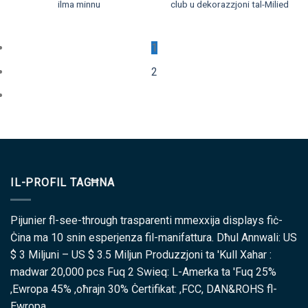
ilma minnu
club u dekorazzjoni tal-Milied
1
2
IL-PROFIL TAGĦNA
Pijunier fl-see-through trasparenti mmexxija displays fiċ-
Ċina ma 10 snin esperjenza fil-manifattura. Dħul Annwali: US
$ 3 Miljuni – US $ 3.5 Miljun Produzzjoni ta 'Kull Xahar :
madwar 20,000 pcs Fuq 2 Swieq: L-Amerka ta 'Fuq 25%
,Ewropa 45% ,oħrajn 30% Ċertifikat: ,FCC, DAN&ROHS fl-
Ewropa.