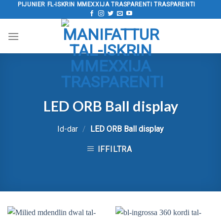
Aqbeż
PIJUNIER FL-ISKRIN MMEXXIJA TRASPARENTI TRASPARENTI
għall-
kontenut
LED ORB Ball display
Id-dar
/
LED ORB Ball display
IFFILTRA