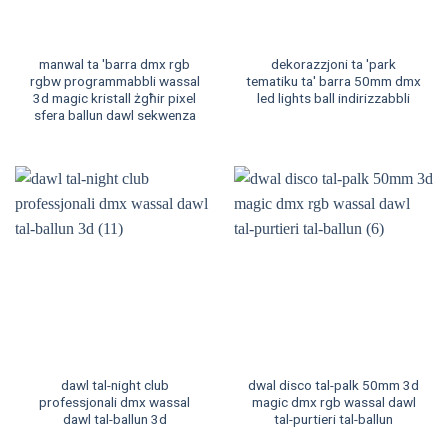
manwal ta 'barra dmx rgb
dekorazzjoni ta 'park
rgbw programmabbli wassal
tematiku ta' barra 50mm dmx
3d magic kristall żgħir pixel
led lights ball indirizzabbli
sfera ballun dawl sekwenza
dawl tal-night club
dwal disco tal-palk 50mm 3d
professjonali dmx wassal
magic dmx rgb wassal dawl
dawl tal-ballun 3d
tal-purtieri tal-ballun