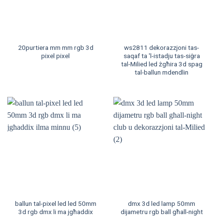
20purtiera mm mm rgb 3d
ws2811 dekorazzjoni tas-
pixel pixel
saqaf ta 'l-istadju tas-siġra
tal-Milied led żgħira 3d spag
tal-ballun mdendlin
ballun tal-pixel led led 50mm
dmx 3d led lamp 50mm
3d rgb dmx li ma jgħaddix
dijametru rgb ball għall-night