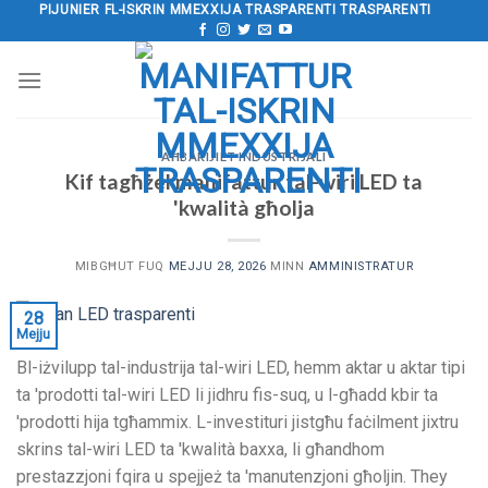
Aqbeż
PIJUNIER FL-ISKRIN MMEXXIJA TRASPARENTI TRASPARENTI
għall-
kontenut
AĦBARIJIET INDUSTRIJALI
Kif tagħżel manifattur tal-wiri LED ta
'kwalità għolja
MIBGĦUT FUQ
MEJJU 28, 2026
MINN
AMMINISTRATUR
28
Mejju
Bl-iżvilupp tal-industrija tal-wiri LED, hemm aktar u aktar tipi
ta 'prodotti tal-wiri LED li jidhru fis-suq, u l-għadd kbir ta
'prodotti hija tgħammix. L-investituri jistgħu faċilment jixtru
skrins tal-wiri LED ta 'kwalità baxxa, li għandhom
prestazzjoni fqira u spejjeż ta 'manutenzjoni għoljin.
They