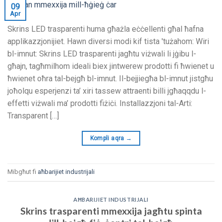
09
Apr
Skrins LED trasparenti huma għażla eċċellenti għal ħafna
applikazzjonijiet. Hawn diversi modi kif tista 'tużahom: Wiri
bl-imnut: Skrins LED trasparenti jagħtu viżwali li jġibu l-
għajn, tagħmilhom ideali biex jintwerew prodotti fi ħwienet u
ħwienet oħra tal-bejgħ bl-imnut. Il-bejjiegħa bl-imnut jistgħu
joħolqu esperjenzi ta’ xiri tassew attraenti billi jgħaqqdu l-
effetti viżwali ma’ prodotti fiżiċi. Installazzjoni tal-Arti:
Transparent
[…]
Kompli aqra
→
Mibgħut fi
aħbarijiet industrijali
AĦBARIJIET INDUSTRIJALI
Skrins trasparenti mmexxija jagħtu spinta