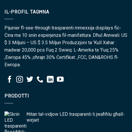
IL-PROFIL TAGĦNA
Pijunier fl-see-through trasparenti mmexxija displays fiċ-
Ċina ma 10 snin esperjenza fil-manifattura. Dħul Annwali: US
$ 3 Miljuni – US $ 3.5 Miljun Produzzjoni ta 'Kull Xahar :
madwar 20,000 pcs Fuq 2 Swieq: L-Amerka ta 'Fuq 25%
,Ewropa 45% ,oħrajn 30% Ċertifikat: ,FCC, DAN&ROHS fl-
Ewropa.
PRODOTTI
Ħitan tal-vidjow LED trasparenti li jwaħħlu għall-
wirjiet