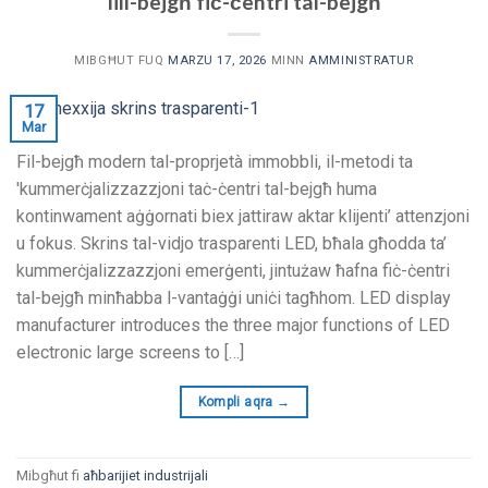
lill-bejgħ fiċ-ċentri tal-bejgħ
MIBGĦUT FUQ
MARZU 17, 2026
MINN
AMMINISTRATUR
17
Mar
Fil-bejgħ modern tal-proprjetà immobbli, il-metodi ta
'kummerċjalizzazzjoni taċ-ċentri tal-bejgħ huma
kontinwament aġġornati biex jattiraw aktar klijenti’ attenzjoni
u fokus. Skrins tal-vidjo trasparenti LED, bħala għodda ta’
kummerċjalizzazzjoni emerġenti, jintużaw ħafna fiċ-ċentri
tal-bejgħ minħabba l-vantaġġi uniċi tagħhom.
LED display
manufacturer introduces the three major functions of LED
electronic large screens to
[…]
Kompli aqra
→
Mibgħut fi
aħbarijiet industrijali