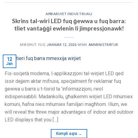
AĦBARIJIET INDUSTRIJALI
Skrins tal-wiri LED fuq ġewwa u fuq barra:
tliet vantaġġi ewlenin li jimpressjonawk!
MIBGĦUT FUQ
JANNAR 12, 2026
MINN
AMMINISTRATUR
12
Jan
Fis-soċjetà moderna, l-applikazzjoni tal-wirjiet LED qed
issir dejjem aktar mifruxa, speċjalment fir-reklamar fuq
ġewwa u barra u t-tixrid ta 'informazzjoni, rwol
indispensabbli. Madankollu, għalkemm wirjiet LED mhumiex
komuni, ħafna nies mhumiex familjari magħhom. Illum,
we
will reveal the three major advantages of indoor and outdoor
LED displays that you
[…]
Kompli aqra
→