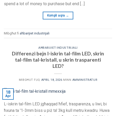
spend a lot of money to purchase but end
[…]
Kompli aqra
→
Mibgħut fi
aħbarijiet industrijali
AĦBARIJIET INDUSTRIJALI
Differenzi bejn l-iskrin tal-film LED, skrin
tal-film tal-kristall, u skrin trasparenti
LED?
MIBGĦUT FUQ
APRIL 18, 2026
MINN
AMMINISTRATUR
18
Apr
L-iskrin tal-film LED jgħaqqad ħfief, trasparenza, u liwi, bi
ħxuna ta '1-3mm biss u piż ta' 3kg kull metru kwadru. Huwa