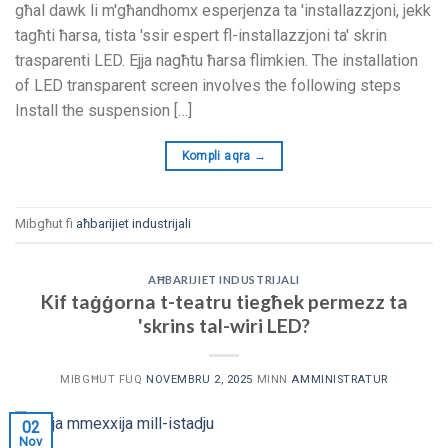
għal dawk li m'għandhomx esperjenza ta 'installazzjoni, jekk
tagħti ħarsa, tista 'ssir espert fl-installazzjoni ta' skrin
trasparenti LED. Ejja nagħtu ħarsa flimkien.
The installation
of LED transparent screen involves the following steps
Install the suspension
[…]
Kompli aqra
→
Mibgħut fi
aħbarijiet industrijali
AĦBARIJIET INDUSTRIJALI
Kif taġġorna t-teatru tiegħek permezz ta
'skrins tal-wiri LED?
MIBGĦUT FUQ
NOVEMBRU 2, 2025
MINN
AMMINISTRATUR
02
Nov