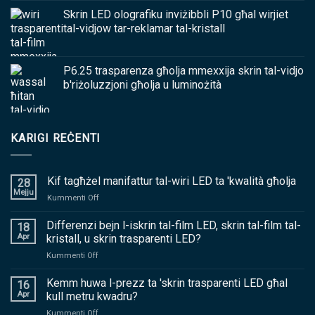
Skrin LED olografiku inviżibbli P10 għal wirjiet
tal-vidjow tar-reklamar tal-kristall
P6.25 trasparenza għolja mmexxija skrin tal-vidjo
b'riżoluzzjoni għolja u luminożità
KARIGI REĊENTI
Kif tagħżel manifattur tal-wiri LED ta 'kwalità għolja
28
Mejju
fuq
Kummenti Off
Kif
tagħżel
Differenzi bejn l-iskrin tal-film LED, skrin tal-film tal-
18
manifattur
Apr
kristall, u skrin trasparenti LED?
tal-
fuq
Kummenti Off
wiri
Differenzi
LED
bejn
Kemm huwa l-prezz ta 'skrin trasparenti LED għal
ta
16
l-
'kwalità
Apr
kull metru kwadru?
iskrin
għolja
fuq
Kummenti Off
tal-