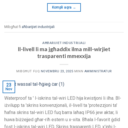
Kompli aqra
→
Mibgħut fi
aħbarijiet industrijali
AĦBARIJIET INDUSTRIJALI
Il-livell li ma jgħaddix ilma mill-wirjiet
trasparenti mmexxija
MIBGĦUT FUQ
NOVEMBRU 23, 2025
MINN
AMMINISTRATUR
23
Nov
Waterproof ta ' l-iskrins tal-wiri LED hija kwistjoni li ilha. Bl-
iżvilupp ta 'skrins konvenzjonali, il-livell ta 'protezzjoni ta'
ħafna skrins tal-wiri LED fuq barra laħaq IP66 jew aktar, li
huwa biżżejjed għar-riħ estern u x-xita. Bħala l-favorit ġdid
fost l-iskrins tal-wiri LED, Skrins trasparenti LED, x'inhi l-