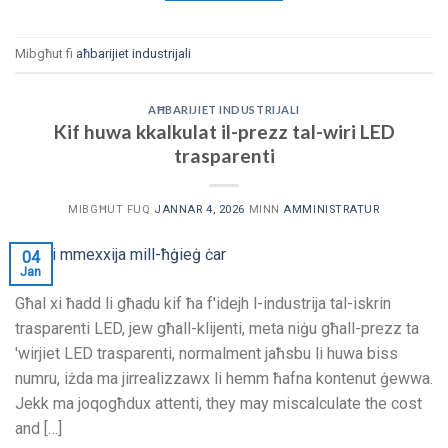
Mibgħut fi
aħbarijiet industrijali
AĦBARIJIET INDUSTRIJALI
Kif huwa kkalkulat il-prezz tal-wiri LED
trasparenti
MIBGĦUT FUQ
JANNAR 4, 2026
MINN
AMMINISTRATUR
04
Jan
Għal xi ħadd li għadu kif ħa f'idejh l-industrija tal-iskrin
trasparenti LED, jew għall-klijenti, meta niġu għall-prezz ta
'wirjiet LED trasparenti, normalment jaħsbu li huwa biss
numru, iżda ma jirrealizzawx li hemm ħafna kontenut ġewwa.
Jekk ma joqogħdux attenti,
they may miscalculate the cost
and
[…]