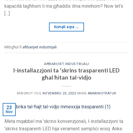
kapaċità tagħhom li ma jgħaddix ilma minnhom?
Now let’s
[…]
Kompli aqra
→
Mibgħut fi
aħbarijiet industrijali
AĦBARIJIET INDUSTRIJALI
l-installazzjoni ta 'skrins trasparenti LED
għal ħitan tal-vidjo
MIBGĦUT FUQ
NOVEMBRU 23, 2025
MINN
AMMINISTRATUR
23
Nov
Meta mqabbel ma 'skrins konvenzjonali, l-installazzjoni ta
'skrins trasparenti LED hija verament sempliċi wisq. Anke