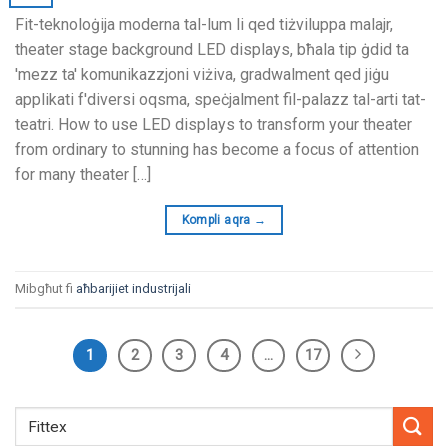
Fit-teknoloġija moderna tal-lum li qed tiżviluppa malajr,
theater stage background LED displays
, bħala tip ġdid ta
'mezz ta' komunikazzjoni viżiva, gradwalment qed jiġu
applikati f'diversi oqsma, speċjalment fil-palazz tal-arti tat-
teatri.
How to use LED displays to transform your theater
from ordinary to stunning has become a focus of attention
for many theater
[…]
Kompli aqra
→
Mibgħut fi
aħbarijiet industrijali
1
2
3
4
…
17