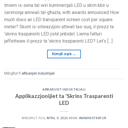
tmiem is-sena tal-wiri kummerċjali LED u skrin kbir u
ċerimonja annwali tal-għażla,
with awards announced How
much does an LED transparent screen cost per square
meter
? Skont is-sitwazzjoni attwali tas-suq, il-prezz ta
'skrins trasparenti LED jista' jinbidel. Liema fatturi
jaffettwaw il-prezz ta 'skrins trasparenti LED?
Let’s
[…]
Kompli aqra
→
Mibgħut fi
aħbarijiet industrijali
AĦBARIJIET INDUSTRIJALI
Applikazzjonijiet ta 'Skrins Trasparenti
LED
MIBGĦUT FUQ
APRIL 9, 2026
MINN
AMMINISTRATUR