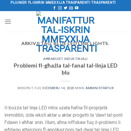
Aqbeż
PIJUNIER FL-ISKRIN MMEXXIJA TRASPARENTI TRASPARENTI
għall-
kontenut
ARKIVJI TAG:
BLUE LED LINE LIGHTS
.
AĦBARIJIET INDUSTRIJALI
Problemi fl-għażla tal-fanal tal-linja LED
blu
MIBGĦUT FUQ
DIĊEMBRU 14, 2020
MINN
AMMINISTRATUR
Il-bozza tal-linja LED mhix użata ħafna fil-proprjetà
immobbli, iżda wkoll aktar u aktar proġetti ta 'dawl tal-pont
f'dawn l-aħħar snin. Illum, aħna niffokaw fuq il-problemi li
jeħtieġu attenzjoni fl-applikazzjoni tad-dwal tal-linja LED