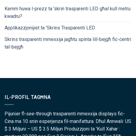
Kemm huwa l-prezz ta 'skrin trasparenti LED għal kull metru
kwadru?
Applikazzjonijiet ta 'Skrins Trasparenti LED
Skrins trasparenti mmexxija jagħtu spinta lill-bejgħ fiċ-ċentri
tal-bejgħ
IL-PROFIL TAGĦNA
Pijunier fl-see-through trasparenti mmexxija displays fiċ-
Ċina ma 10 snin esperjenza fil-manifattura. Dħul Annwali: US
$ 3 Miljuni – US $ 3.5 Miljun Produzzjoni ta 'Kull Xahar :