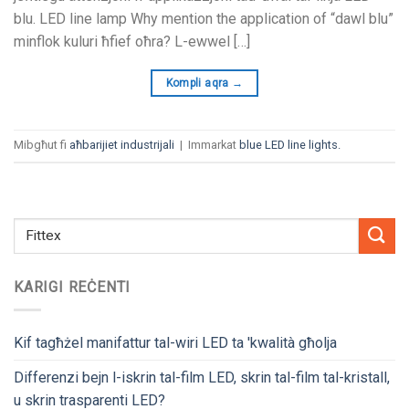
blu.
LED line lamp Why mention the application of
“dawl blu”
minflok kuluri ħfief oħra? L-ewwel […]
Kompli aqra
→
Mibgħut fi
aħbarijiet industrijali
|
Immarkat
blue LED line lights
.
KARIGI REĊENTI
Kif tagħżel manifattur tal-wiri LED ta 'kwalità għolja
Differenzi bejn l-iskrin tal-film LED, skrin tal-film tal-kristall,
u skrin trasparenti LED?