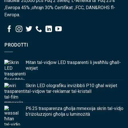
madwar 20,000 pcs Fuq 2 Swieq: L-Amerka ta 'Fuq 25%
,Ewropa 45% ,oħrajn 30% Ċertifikat: ,FCC, DAN&ROHS fl-
Ewropa.
PRODOTTI
Ħitan tal-vidjow LED trasparenti li jwaħħlu għall-
wirjiet
Skrin LED olografiku inviżibbli P10 għal wirjiet
tal-vidjow tar-reklamar tal-kristall
P6.25 trasparenza għolja mmexxija skrin tal-vidjo
b'riżoluzzjoni għolja u luminożità