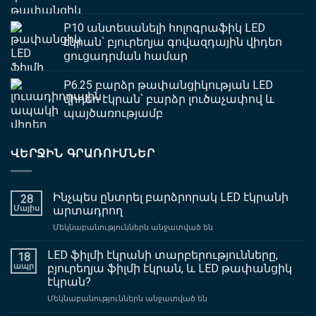
P10 անտեսանելի հոլոգրաֆիկ LED
էկրան՝ բյուրեղյա գովազդային վիդեո
ցուցադրման համար
P6.25 բարձր թափանցիկության LED
վիդեո էկրան՝ բարձր լուծաչափով և
պայծառությամբ
ՎԵՐՋԻՆ ԳՐԱՌՈՒՄՆԵՐ
Ինչպես ընտրել բարձրորակ LED էկրանի
28
Մայիս
արտադրող
վրա
Մեկնաբանություններն անջատված են
Ինչպես
ընտրել
LED ֆիլմի էկրանի տարբերությունները,
18
բարձրորակ
ապր
բյուրեղյա ֆիլմի էկրան, և LED թափանցիկ
LED
էկրան?
էկրանի
վրա
Մեկնաբանություններն անջատված են
արտադրող
LED