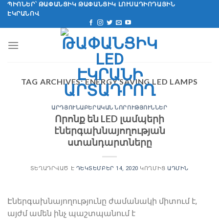
Անցնել
ՊԻՈՆԵՐ՝ ԹԱՓԱՆՑԻԿ ԹԱՓԱՆՑԻԿ ԼՈՒՍԱԴԻՈԴԱՅԻՆ
ԷԿՐԱՆՈՎ
բովանդակությանը
TAG ARCHIVES:
ENERGY SAVING LED LAMPS
ԱՐԴՅՈՒՆԱԲԵՐԱԿԱՆ ՆՈՐՈՒԹՅՈՒՆՆԵՐ
Որոնք են LED լամպերի
էներգախնայողության
ստանդարտները
ՏԵՂԱԴՐՎԱԾ Է
ԴԵԿՏԵՄԲԵՐ 14, 2020
ԿՈՂՄԻՑ
ԱԴՄԻՆ
Էներգախնայողությունը ժամանակի միտում է,
այժմ ամեն ինչ պաշտպանում է