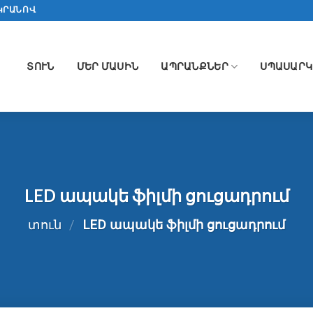
ԿՐԱՆՈՎ
ՏՈՒՆ
ՄԵՐ ՄԱՍԻՆ
ԱՊՐԱՆՔՆԵՐ
ՍՊԱՍԱՐԿ
LED ապակե ֆիլմի ցուցադրում
տուն
/
LED ապակե ֆիլմի ցուցադրում