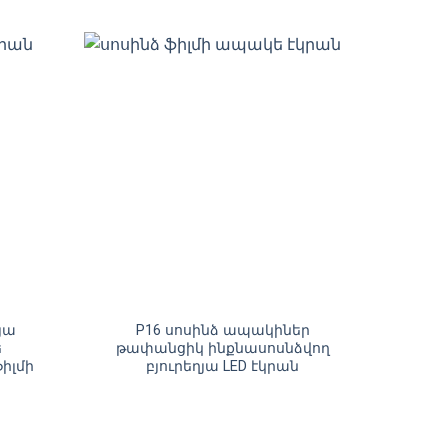
ղյա
P16 սոսինձ ապակիներ
ե
թափանցիկ ինքնասոսնձվող
իլմի
բյուրեղյա LED էկրան