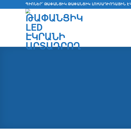
Անցնել
ՊԻՈՆԵՐ՝ ԹԱՓԱՆՑԻԿ ԹԱՓԱՆՑԻԿ ԼՈՒՍԱԴԻՈԴԱՅԻՆ Է
բովանդակությանը