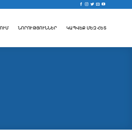
ՈՒՄ
ՆՈՐՈՒԹՅՈՒՆՆԵՐ
ԿԱՊՎԵՔ ՄԵԶ ՀԵՏ