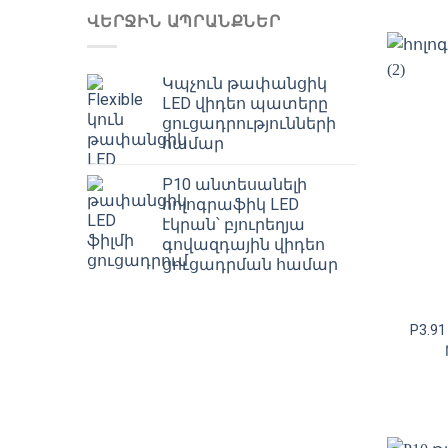
ՎԵՐՋԻՆ ԱՊՐԱՆՔՆԵՐ
Կպչուն թափանցիկ
LED վիդեո պատերը
ցուցադրությունների
համար
P10 անտեսանելի
հոլոգրաֆիկ LED
էկրան՝ բյուրեղյա
գովազդային վիդեո
ցուցադրման համար
P3.9