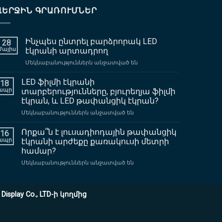
ՎԵՐՋԻՆ ԳՐԱՌՈՒՄՆԵՐ
Ինչպես ընտրել բարձրորակ LED
28
Մայիս
էկրանի արտադրող
վրա
Մեկնաբանություններն անջատված են
Ինչպես
ընտրել
LED ֆիլմի էկրանի
18
բարձրորակ
ապր
տարբերությունները, բյուրեղյա ֆիլմի
LED
էկրան, և LED թափանցիկ էկրան?
էկրանի
վրա
Մեկնաբանություններն անջատված են
արտադրող
LED
ֆիլմի
Որքա՞ն է լուսադիոդային թափանցիկ
16
էկրանի
ապր
էկրանի արժեքը քառակուսի մետրի
տարբերությունները,
համար?
բյուրեղյա
վրա
Մեկնաբանություններն անջատված են
ֆիլմի
Որքա՞ն
էկրան,
է
և
լուսադիոդային
LED
splay Co., LTD-ի կողմից
թափանցիկ
թափանցիկ
էկրանի
էկրան?
արժեքը
քառակուսի