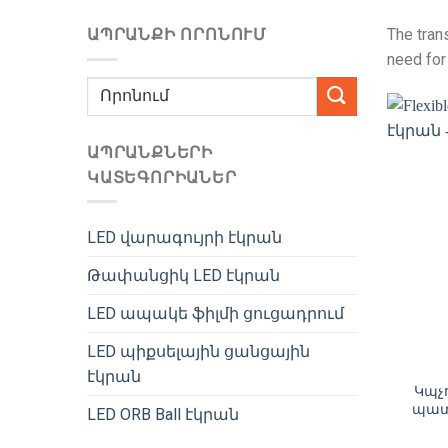
ԱՊՐԱՆՔԻ ՈՐՈՆՈՒՄ
The tran
need for
Փնտրել:
ԱՊՐԱՆՔՆԵՐԻ
ԿԱՏԵԳՈՐԻԱՆԵՐ
LED վարագույրի էկրան
Թափանցիկ LED էկրան
LED ապակե ֆիլմի ցուցադրում
LED պիքսելային ցանցային
էկրան
Կպչ
պատ
LED ORB Ball էկրան