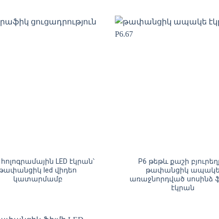
1 հոլոգրամային LED էկրան՝
P6 թեթև քաշի բյուրե
թափանցիկ led վիդեո
թափանցիկ ապակ
կատարմամբ
առաջնորդված սոսինձ ֆ
էկրան