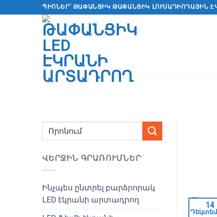
Անցնել
ՊԻՈՆԵՐ՝ ԹԱՓԱՆՑԻԿ ԹԱՓԱՆՑԻԿ ԼՈՒՍԱԴԻՈԴԱՅԻՆ Է
բովանդակությանը
ՎԵՐՋԻՆ ԳՐԱՌՈՒՄՆԵՐ
Ինչպես ընտրել բարձրորակ
LED էկրանի արտադրող
14
Դեկտեմ