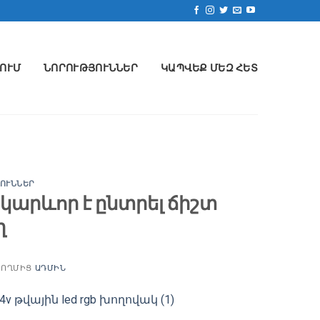
ՈՒՄ
ՆՈՐՈՒԹՅՈՒՆՆԵՐ
ԿԱՊՎԵՔ ՄԵԶ ՀԵՏ
ՈՒՆՆԵՐ
 կարևոր է ընտրել ճիշտ
ղ
ՈՂՄԻՑ
ԱԴՄԻՆ