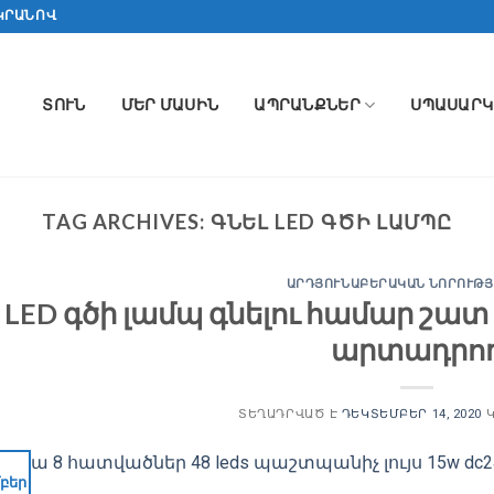
ԿՐԱՆՈՎ
ՏՈՒՆ
ՄԵՐ ՄԱՍԻՆ
ԱՊՐԱՆՔՆԵՐ
ՍՊԱՍԱՐԿ
TAG ARCHIVES:
ԳՆԵԼ LED ԳԾԻ ԼԱՄՊԸ
ԱՐԴՅՈՒՆԱԲԵՐԱԿԱՆ ՆՈՐՈՒԹՅ
LED գծի լամպ գնելու համար շատ
արտադրո
ՏԵՂԱԴՐՎԱԾ Է
ԴԵԿՏԵՄԲԵՐ 14, 2020
Կ
բեր