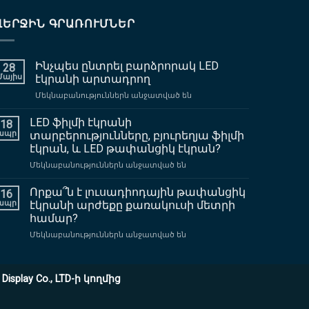
ՎԵՐՋԻՆ ԳՐԱՌՈՒՄՆԵՐ
Ինչպես ընտրել բարձրորակ LED
28
Մայիս
էկրանի արտադրող
վրա
Մեկնաբանություններն անջատված են
Ինչպես
ընտրել
LED ֆիլմի էկրանի
18
բարձրորակ
ապր
տարբերությունները, բյուրեղյա ֆիլմի
LED
էկրան, և LED թափանցիկ էկրան?
էկրանի
վրա
Մեկնաբանություններն անջատված են
արտադրող
LED
ֆիլմի
Որքա՞ն է լուսադիոդային թափանցիկ
16
էկրանի
ապր
էկրանի արժեքը քառակուսի մետրի
տարբերությունները,
համար?
բյուրեղյա
վրա
Մեկնաբանություններն անջատված են
ֆիլմի
Որքա՞ն
էկրան,
է
և
լուսադիոդային
LED
splay Co., LTD-ի կողմից
թափանցիկ
թափանցիկ
էկրանի
էկրան?
արժեքը