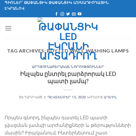
Անցնել
ՊԻՈՆԵՐ՝ ԹԱՓԱՆՑԻԿ ԹԱՓԱՆՑԻԿ ԼՈՒՍԱԴԻՈԴԱՅԻՆ
ԷԿՐԱՆՈՎ
բովանդակությանը
TAG ARCHIVES:
BUY LED WALL WASHING LAMPS
ԱՐԴՅՈՒՆԱԲԵՐԱԿԱՆ ՆՈՐՈՒԹՅՈՒՆՆԵՐ
Ինչպես ընտրել բարձրորակ LED
պատի լամպ?
ՏԵՂԱԴՐՎԱԾ Է
ԴԵԿՏԵՄԲԵՐ 15, 2020
ԿՈՂՄԻՑ
ԱԴՄԻՆ
Որպես գնորդ, ինչպես դատել LED պատի
լվացման լամպի արժանիքների և թերությունների
մասին? Իրականում, Ինտերնետում շատ