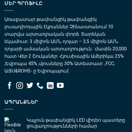
ՄԵՐ ՊՐՈՖԻԼԸ
Առաջատար թափանցիկ թափանցիկ
լուսադիոդային էկրաններ Չինաստանում 10
տարվա արտադրական փորձ. Տարեկան
եկամուտ: 3 միլիոն ԱՄՆ դոլար – 3,5 միլիոն ԱՄՆ
դոլարի ամսական արտադրություն : մասին 20,000
հատ Վեր 2 Շուկաներ: Հյուսիսային Ամերիկա 25%
,Եվրոպա 45% ,մյուսները 30% Ատեստատ: ,FCC,
ԱՅՍ&ROHS- ը Եվրոպայում.
ԱՊՐԱՆՔՆԵՐ
Կպչուն թափանցիկ LED վիդեո պատերը
ցուցադրությունների համար