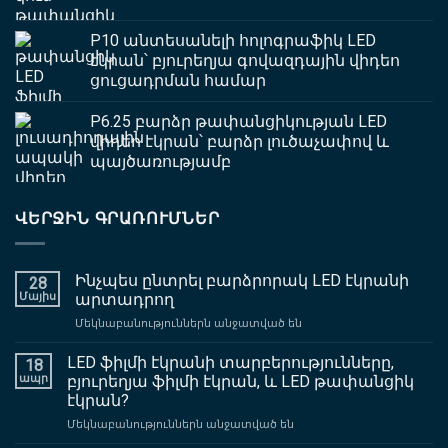
P10 անտեսանելի հոլոգրաֆիկ LED
էկրան՝ բյուրեղյա գովազդային վիդեո
ցուցադրման համար
P6.25 բարձր թափանցիկության LED
վիդեո էկրան՝ բարձր լուծաչափով և
պայծառությամբ
ՎԵՐՋԻՆ ԳՐԱՌՈՒՄՆԵՐ
Ինչպես ընտրել բարձրորակ LED էկրանի
28
Մայիս
արտադրող
վրա
Մեկնաբանություններն անջատված են
Ինչպես
ընտրել
LED ֆիլմի էկրանի տարբերությունները,
18
բարձրորակ
ապր
բյուրեղյա ֆիլմի էկրան, և LED թափանցիկ
LED
էկրան?
էկրանի
վրա
Մեկնաբանություններն անջատված են
արտադրող
LED