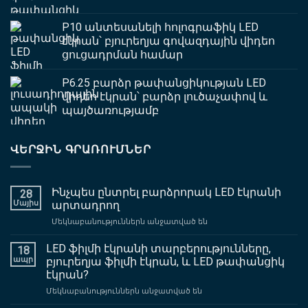
P10 անտեսանելի հոլոգրաֆիկ LED
էկրան՝ բյուրեղյա գովազդային վիդեո
ցուցադրման համար
P6.25 բարձր թափանցիկության LED
վիդեո էկրան՝ բարձր լուծաչափով և
պայծառությամբ
ՎԵՐՋԻՆ ԳՐԱՌՈՒՄՆԵՐ
Ինչպես ընտրել բարձրորակ LED էկրանի
28
Մայիս
արտադրող
վրա
Մեկնաբանություններն անջատված են
Ինչպես
ընտրել
LED ֆիլմի էկրանի տարբերությունները,
18
բարձրորակ
ապր
բյուրեղյա ֆիլմի էկրան, և LED թափանցիկ
LED
էկրան?
էկրանի
վրա
Մեկնաբանություններն անջատված են
արտադրող
LED