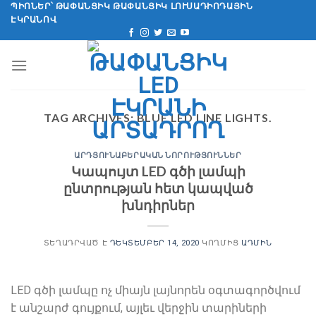
Անցնել
ՊԻՈՆԵՐ՝ ԹԱՓԱՆՑԻԿ ԹԱՓԱՆՑԻԿ ԼՈՒՍԱԴԻՈԴԱՅԻՆ
ԷԿՐԱՆՈՎ
բովանդակությանը
TAG ARCHIVES:
BLUE LED LINE LIGHTS
.
ԱՐԴՅՈՒՆԱԲԵՐԱԿԱՆ ՆՈՐՈՒԹՅՈՒՆՆԵՐ
Կապույտ LED գծի լամպի
ընտրության հետ կապված
խնդիրներ
ՏԵՂԱԴՐՎԱԾ Է
ԴԵԿՏԵՄԲԵՐ 14, 2020
ԿՈՂՄԻՑ
ԱԴՄԻՆ
LED գծի լամպը ոչ միայն լայնորեն օգտագործվում
է անշարժ գույքում, այլեւ վերջին տարիների