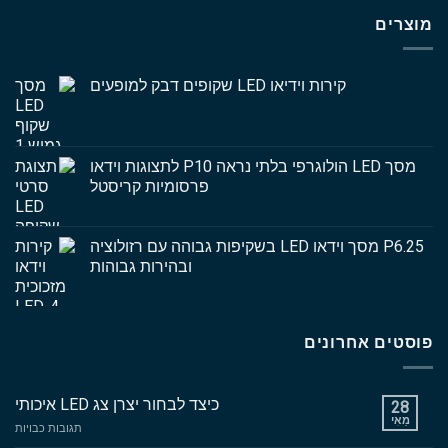
מוצרים
קירות וידיאו LED שקופים דבק למופעים
מסך LED הולוגרפי בלתי נראה P10 לתצוגות וידאו
פרסומיות קריסטל
P6.25 מסך וידאו LED בשקיפות גבוהה עם רזולוציה
ובהירות גבוהות
פוסטים אחרונים
כיצד לבחור יצרן צג LED איכותי
28
מַאִי
עַל
תגובות כבויות
כיצד