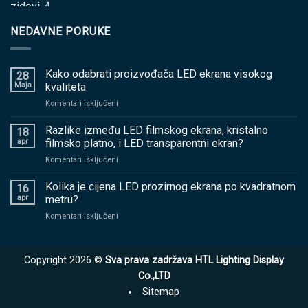
NEDAVNE PORUKE
Kako odabrati proizvođača LED ekrana visokog
28
Maja
kvaliteta
na
Komentari isključeni
Kako
odabrati
Razlike između LED filmskog ekrana, kristalno
18
proizvođača
apr
filmsko platno, i LED transparentni ekran?
LED
na
Komentari isključeni
ekrana
Razlike
visokog
između
Kolika je cijena LED prozirnog ekrana po kvadratnom
kvaliteta
16
LED
apr
metru?
filmskog
na
Komentari isključeni
ekrana,
Kolika
kristalno
je
filmsko
cijena
platno,
Copyright 2026 ©
Sva prava zadržava HTL Lighting Display
LED
i
prozirnog
Co.,LTD
LED
ekrana
transparentni
Sitemap
po
ekran?