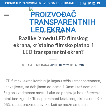
Preskoči
PIONIR U PROZIRNOM PROZIRNOM LED EKRANU
na
sadržaj
INDUSTRIJSKE VIJESTI
Razlike između LED filmskog
ekrana, kristalno filmsko platno, i
LED transparentni ekran?
OBJAVLJENO DANA
APRIL 18, 2026
BY
ADMIN
LED filmski ekran kombinuje laganu težinu, transparentnost,
i savitljivost, sa debljinom od samo 1-3mm i težinom od
3kg po kvadratnom metru. Lako se postavlja bez oštećenja
strukture zgrade; Transparentnost kristalnog ekrana doseže
95%, poput prozirnog svitka, koji se može smotati i