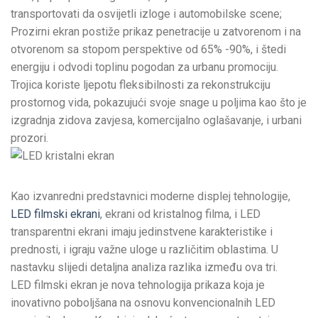
transportovati da osvijetli izloge i automobilske scene;
Prozirni ekran postiže prikaz penetracije u zatvorenom i na
otvorenom sa stopom perspektive od 65% -90%, i štedi
energiju i odvodi toplinu pogodan za urbanu promociju.
Trojica koriste ljepotu fleksibilnosti za rekonstrukciju
prostornog vida, pokazujući svoje snage u poljima kao što je
izgradnja zidova zavjesa, komercijalno oglašavanje, i urbani
prozori.
Kao izvanredni predstavnici moderne displej tehnologije,
LED filmski ekrani
, ekrani od kristalnog filma, i LED
transparentni ekrani imaju jedinstvene karakteristike i
prednosti, i igraju važne uloge u različitim oblastima. U
nastavku slijedi detaljna analiza razlika između ova tri.
LED filmski ekran je nova tehnologija prikaza koja je
inovativno poboljšana na osnovu konvencionalnih LED