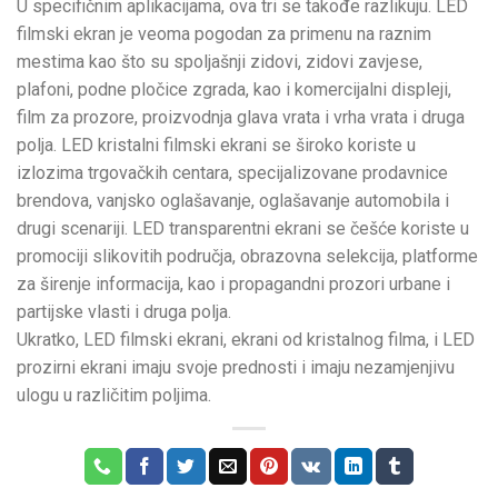
U specifičnim aplikacijama, ova tri se takođe razlikuju. LED
filmski ekran je veoma pogodan za primenu na raznim
mestima kao što su spoljašnji zidovi, zidovi zavjese,
plafoni, podne pločice zgrada, kao i komercijalni displeji,
film za prozore, proizvodnja glava vrata i vrha vrata i druga
polja. LED kristalni filmski ekrani se široko koriste u
izlozima trgovačkih centara, specijalizovane prodavnice
brendova, vanjsko oglašavanje, oglašavanje automobila i
drugi scenariji. LED transparentni ekrani se češće koriste u
promociji slikovitih područja, obrazovna selekcija, platforme
za širenje informacija, kao i propagandni prozori urbane i
partijske vlasti i druga polja.
Ukratko, LED filmski ekrani, ekrani od kristalnog filma, i LED
prozirni ekrani imaju svoje prednosti i imaju nezamjenjivu
ulogu u različitim poljima.