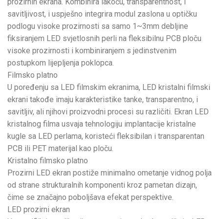
prozirnih ekrana. Kombinira lakoću, transparentnost, i
savitljivost, i uspješno integrira modul zaslona u optičku
podlogu visoke prozirnosti sa samo 1~3mm debljine
fiksiranjem LED svjetlosnih perli na fleksibilnu PCB ploču
visoke prozirnosti i kombiniranjem s jedinstvenim
postupkom lijepljenja poklopca.
Filmsko platno
U poređenju sa LED filmskim ekranima, LED kristalni filmski
ekrani takođe imaju karakteristike tanke, transparentno, i
savitljiv, ali njihovi proizvodni procesi su različiti. Ekran LED
kristalnog filma usvaja tehnologiju implantacije kristalne
kugle sa LED perlama, koristeći fleksibilan i transparentan
PCB ili PET materijal kao ploču.
Kristalno filmsko platno
Prozirni LED ekran postiže minimalno ometanje vidnog polja
od strane strukturalnih komponenti kroz pametan dizajn,
čime se značajno poboljšava efekat perspektive.
LED prozirni ekran