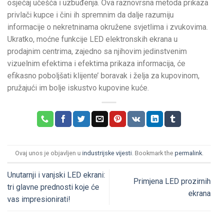
osjećaj učešća i uzbuđenja. Ova raznovrsna metoda prikaza
privlači kupce i čini ih spremnim da dalje razumiju
informacije o nekretninama okružene svjetlima i zvukovima.
Ukratko, moćne funkcije LED elektronskih ekrana u
prodajnim centrima, zajedno sa njihovim jedinstvenim
vizuelnim efektima i efektima prikaza informacija, će
efikasno poboljšati klijente’ boravak i želja za kupovinom,
pružajući im bolje iskustvo kupovine kuće.
Ovaj unos je objavljen u
industrijske vijesti
. Bookmark the
permalink
.
Unutarnji i vanjski LED ekrani:
Primjena LED prozirnih
tri glavne prednosti koje će
ekrana
vas impresionirati!