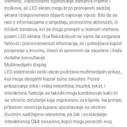
vremenu. Tradicionalno oglašavanje zahtijeva vrijeme i
troškove, ali LED ekrani mogu brzo promijeniti sadržaj
ekrana i blagovremeno objaviti najnovije vijesti. Bilo da se
radi o informacijama o smještaju, promotivne aktivnosti, ili
tržišnih trendova, svi se mogu prenijeti u realnom vremenu
putem LED ekrana. Ova fleksibilnost ne samo da osigurava
tačnost i pravovremenost informacija, ali i poboljšava kupce’
povjerenje u imovinu, čineći ih spremnim da zaustave i traže
dodatne konsultacije.
Multimedijalni displej
LED elektronski veliki ekran podržava multimedijalni prikaz,
koji mogu obogatiti kupce’ čulno iskustvo. Pored
prikazivanja slika i videa nekretnina, muzika, tekst, i
interaktivne funkcije se takođe mogu kombinovati kako bi
se stvorilo okruženje koje impresivno za klijente. Na primjer,
prikazom recenzija kupaca, upoznavanje sa okolnim
životnim sadržajima nekretnine, pa čak i postavljanje
interaktivnog Q&A sessions, kupci mogu povećati svoj