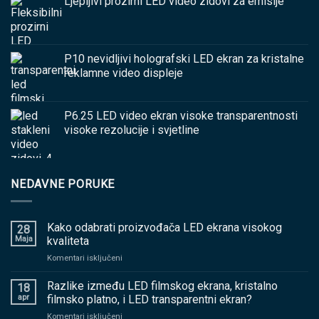
Ljepljivi prozirni LED video zidovi za emisije
P10 nevidljivi holografski LED ekran za kristalne
reklamne video displeje
P6.25 LED video ekran visoke transparentnosti
visoke rezolucije i svjetline
NEDAVNE PORUKE
Kako odabrati proizvođača LED ekrana visokog
28
Maja
kvaliteta
na
Komentari isključeni
Kako
odabrati
Razlike između LED filmskog ekrana, kristalno
18
proizvođača
apr
filmsko platno, i LED transparentni ekran?
LED
na
Komentari isključeni
ekrana