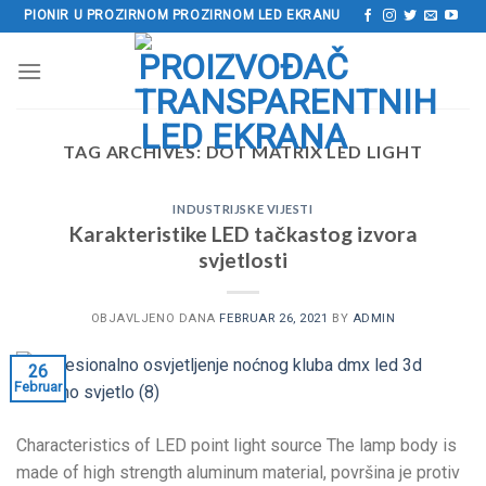
Preskoči
PIONIR U PROZIRNOM PROZIRNOM LED EKRANU
na
sadržaj
TAG ARCHIVES:
DOT MATRIX LED LIGHT
INDUSTRIJSKE VIJESTI
Karakteristike LED tačkastog izvora
svjetlosti
OBJAVLJENO DANA
FEBRUAR 26, 2021
BY
ADMIN
26
Februar
Characteristics of LED point light source The lamp body is
made of high strength aluminum material
, površina je protiv