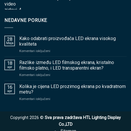
NEDAVNE PORUKE
Kako odabrati proizvođača LED ekrana visokog
28
Maja
kvaliteta
na
Komentari isključeni
Kako
odabrati
Razlike između LED filmskog ekrana, kristalno
18
proizvođača
apr
filmsko platno, i LED transparentni ekran?
LED
na
Komentari isključeni
ekrana
Razlike
visokog
između
Kolika je cijena LED prozirnog ekrana po kvadratnom
kvaliteta
16
LED
apr
metru?
filmskog
na
Komentari isključeni
ekrana,
Kolika
kristalno
je
filmsko
cijena
platno,
Copyright 2026 ©
Sva prava zadržava HTL Lighting Display
LED
i
prozirnog
Co.,LTD
LED
ekrana
transparentni