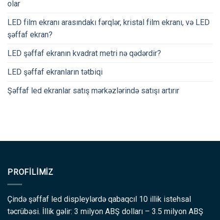
olar
LED film ekranı arasındakı fərqlər, kristal film ekranı, və LED
şəffaf ekran?
LED şəffaf ekranın kvadrat metri nə qədərdir?
LED şəffaf ekranların tətbiqi
Şəffaf led ekranlar satış mərkəzlərində satışı artırır
PROFILIMIZ
Çində şəffaf led displeylərdə qabaqcıl 10 illik istehsal
təcrübəsi. İllik gəlir: 3 milyon ABŞ dolları – 3.5 milyon ABŞ