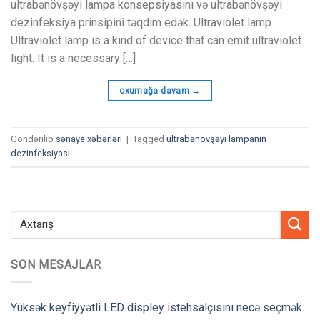
ultrabənövşəyi lampa konsepsiyasını və ultrabənövşəyi
dezinfeksiya prinsipini təqdim edək.
Ultraviolet lamp
Ultraviolet lamp is a kind of device that can emit ultraviolet
light
.
It is a necessary
[…]
oxumağa davam
→
Göndərilib
sənaye xəbərləri
|
Tagged
ultrabənövşəyi lampanın
dezinfeksiyası
SON MESAJLAR
Yüksək keyfiyyətli LED displey istehsalçısını necə seçmək