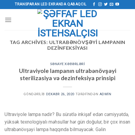
Məzmuna
TRANSPARAN LED EKRANDA QABAQCIL
keçin
TAG ARCHIVES:
ULTRABƏNÖVŞƏYI LAMPANIN
DEZINFEKSIYASI
SƏNAYE XƏBƏRLƏRI
Ultraviyole lampanın ultrabənövşəyi
sterilizasiya və dezinfeksiya prinsipi
GÖNDƏRILIB
DEKABR 26, 2020
TƏRƏFINDƏN
ADMIN
Ultraviyole lampa nədir? Bu sürətlə inkişaf edən cəmiyyətdə,
yüksək texnologiyalı məhsullar hər gün doğulur, bir çox insan
ultrabənövşəyi lampa haqqında bilməyəcək. Gəlin