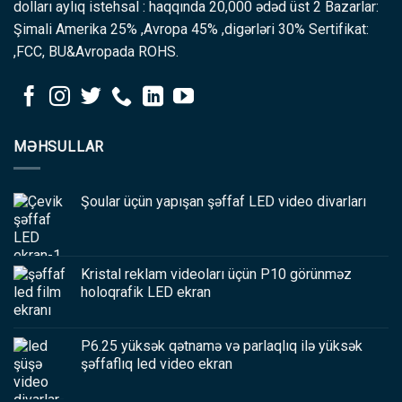
dolları aylıq istehsal : haqqında 20,000 ədəd üst 2 Bazarlar:
Şimali Amerika 25% ,Avropa 45% ,digərləri 30% Sertifikat:
,FCC, BU&Avropada ROHS.
MƏHSULLAR
Şoular üçün yapışan şəffaf LED video divarları
Kristal reklam videoları üçün P10 görünməz
holoqrafik LED ekran
P6.25 yüksək qətnamə və parlaqlıq ilə yüksək
şəffaflıq led video ekran