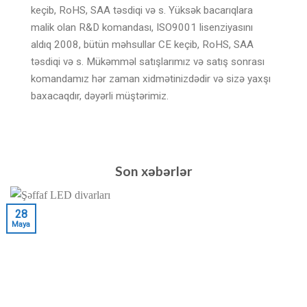
keçib, RoHS, SAA təsdiqi və s. Yüksək bacarıqlara
malik olan R&D komandası, ISO9001 lisenziyasını
aldıq 2008, bütün məhsullar CE keçib, RoHS, SAA
təsdiqi və s. Mükəmməl satışlarımız və satış sonrası
komandamız hər zaman xidmətinizdədir və sizə yaxşı
baxacaqdır, dəyərli müştərimiz.
Son xəbərlər
28
Maya