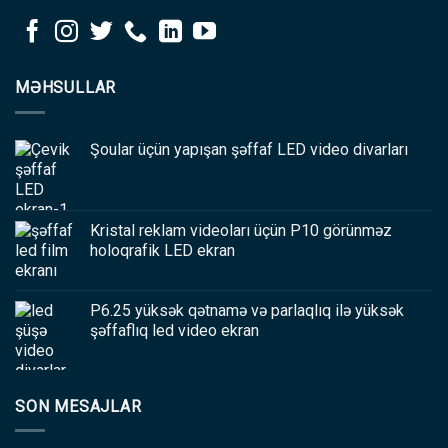
MƏHSULLAR
Şoular üçün yapışan şəffaf LED video divarları
Kristal reklam videoları üçün P10 görünməz
holoqrafik LED ekran
P6.25 yüksək qətnamə və parlaqlıq ilə yüksək
şəffaflıq led video ekran
SON MESAJLAR