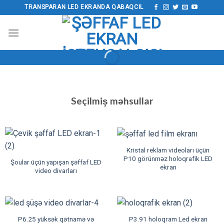
Məzmuna
TRANSPARAN LED EKRANDA QABAQCIL
keçin
Seçilmiş məhsullar
Kristal reklam videoları üçün
P10 görünməz holoqrafik LED
Şoular üçün yapışan şəffaf LED
ekran
video divarları
P6.25 yüksək qətnamə və
P3.91 holoqram Led ekran