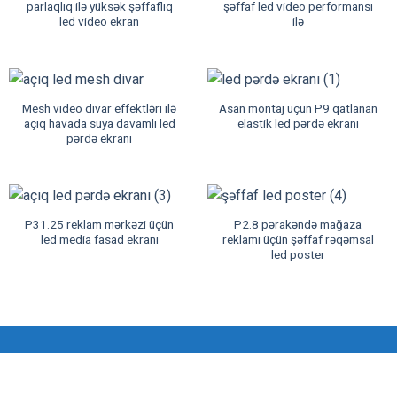
parlaqlıq ilə yüksək şəffaflıq
şəffaf led video performansı
led video ekran
ilə
Mesh video divar effektləri ilə
Asan montaj üçün P9 qatlanan
açıq havada suya davamlı led
elastik led pərdə ekranı
pərdə ekranı
P31.25 reklam mərkəzi üçün
P2.8 pərakəndə mağaza
led media fasad ekranı
reklamı üçün şəffaf rəqəmsal
led poster