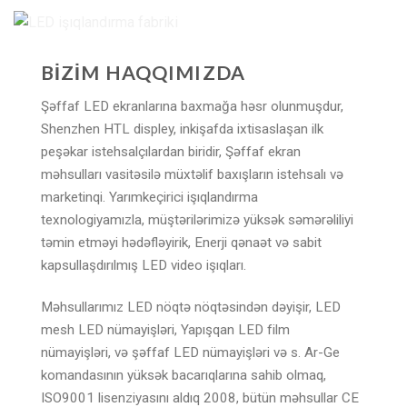
BİZİM HAQQIMIZDA
Şəffaf LED ekranlarına baxmağa həsr olunmuşdur,
Shenzhen HTL displey, inkişafda ixtisaslaşan ilk
peşəkar istehsalçılardan biridir, Şəffaf ekran
məhsulları vasitəsilə müxtəlif baxışların istehsalı və
marketinqi. Yarımkeçirici işıqlandırma
texnologiyamızla, müştərilərimizə yüksək səmərəliliyi
təmin etməyi hədəfləyirik, Enerji qənaət və sabit
kapsullaşdırılmış LED video işıqları.
Məhsullarımız LED nöqtə nöqtəsindən dəyişir, LED
mesh LED nümayişləri, Yapışqan LED film
nümayişləri, və şəffaf LED nümayişləri və s. Ar-Ge
komandasının yüksək bacarıqlarına sahib olmaq,
ISO9001 lisenziyasını aldıq 2008, bütün məhsullar CE