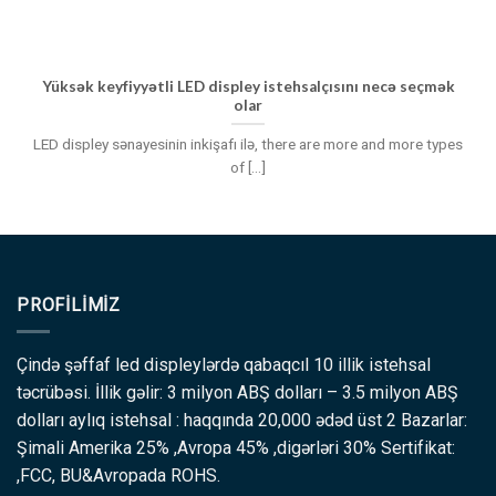
Yüksək keyfiyyətli LED displey istehsalçısını necə seçmək
olar
LED displey sənayesinin inkişafı ilə,
there are more and more types
of
[...]
PROFILIMIZ
Çində şəffaf led displeylərdə qabaqcıl 10 illik istehsal
təcrübəsi. İllik gəlir: 3 milyon ABŞ dolları – 3.5 milyon ABŞ
dolları aylıq istehsal : haqqında 20,000 ədəd üst 2 Bazarlar:
Şimali Amerika 25% ,Avropa 45% ,digərləri 30% Sertifikat:
,FCC, BU&Avropada ROHS.