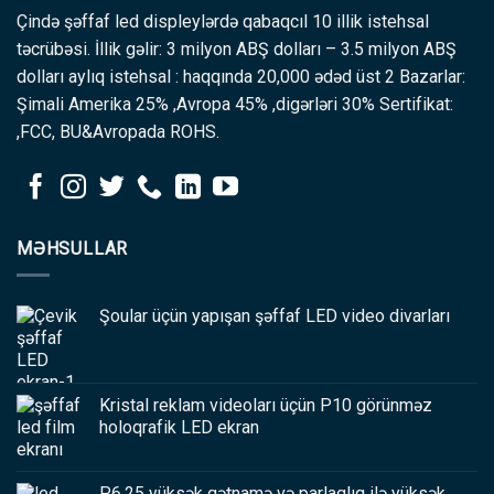
Çində şəffaf led displeylərdə qabaqcıl 10 illik istehsal
təcrübəsi. İllik gəlir: 3 milyon ABŞ dolları – 3.5 milyon ABŞ
dolları aylıq istehsal : haqqında 20,000 ədəd üst 2 Bazarlar:
Şimali Amerika 25% ,Avropa 45% ,digərləri 30% Sertifikat:
,FCC, BU&Avropada ROHS.
MƏHSULLAR
Şoular üçün yapışan şəffaf LED video divarları
Kristal reklam videoları üçün P10 görünməz
holoqrafik LED ekran
P6.25 yüksək qətnamə və parlaqlıq ilə yüksək