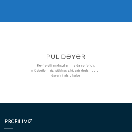
PUL DƏYƏR
Keyfiyyətli məhsullarımız da sərfəlidir,
müştərilərimiz, şübhəsiz ki, yatırdıqları pulun
dəyərini ala bilərlər.
PROFILIMIZ