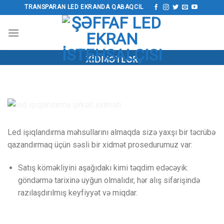
Məzmuna
TRANSPARAN LED EKRANDA QABAQCIL
keçin
XIDMƏTLƏR
Led işıqlandırma məhsullarını almaqda sizə yaxşı bir təcrübə
qazandırmaq üçün səsli bir xidmət prosedurumuz var:
Satış köməkliyini aşağıdakı kimi təqdim edəcəyik:
göndərmə tarixinə uyğun olmalıdır, hər alış sifarişində
razılaşdırılmış keyfiyyət və miqdar.