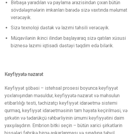
Birbaşa yaradılan və paylama ərazisindən çıxan bütün
sövdələşmələrin imkanları barədə sizə vaxtında məlumat
verəcəyik.
Sizə texnoloji dəstək və lazımi təhsili verəcəyik.
Müqavilənin ikinci ilindən başlayaraq sizə qatılan xüsusi
biznesə lazımi iqtisadi dəstəyi təqdim edə bilərik.
Keyfiyyətə nəzarət
Keyfiyyət şöbəsi – istehsal prosesi boyunca keyfiyyət
yoxlanışından məsuldur, keyfiyyətə nəzarət və məhsulun
etibarlılığı testi, təchizatçı keyfiyyət idarəetmə sistemi
qurmaq, keyfiyyət idarəetməsinin tam həyata keçirilməsi, və
şirkətin və tədarükçü rəhbərliyinin ümumi keyfiyyətini daim
yaxşılaşdırın. Embrion bitki seçin – bütün xarici şirkətlərin
hissələri fabrikə birgə aşkarlanması və sınağına təhvil