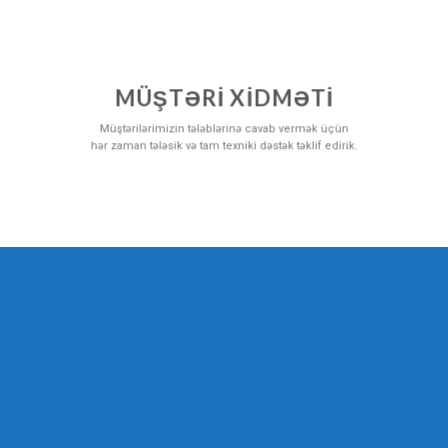
MÜŞTƏRİ XİDMƏTİ
Müştərilərimizin tələblərinə cavab vermək üçün
hər zaman tələsik və tam texniki dəstək təklif edirik.