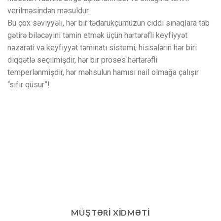
verilməsindən məsuldur.
Bu çox səviyyəli, hər bir tədarükçümüzün ciddi sınaqlara tab
gətirə biləcəyini təmin etmək üçün hərtərəfli keyfiyyət
nəzarəti və keyfiyyət təminatı sistemi, hissələrin hər biri
diqqətlə seçilmişdir, hər bir proses hərtərəfli
temperlənmişdir, hər məhsulun hamısı nail olmağa çalışır
“sıfır qüsur”!
MÜŞTƏRI XIDMƏTI