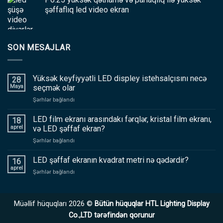
şəffaflıq led video ekran
SON MESAJLAR
Yüksək keyfiyyətli LED displey istehsalçısını necə
28
Maya
seçmək olar
haqqında
Şərhlər bağlandı
Yüksək
keyfiyyətli
LED film ekranı arasındakı fərqlər, kristal film ekranı,
18
LED
aprel
və LED şəffaf ekran?
displey
haqqında
Şərhlər bağlandı
istehsalçısını
LED
necə
film
LED şəffaf ekranın kvadrat metri nə qədərdir?
seçmək
16
ekranı
olar
aprel
haqqında
Şərhlər bağlandı
arasındakı
LED
fərqlər,
şəffaf
kristal
ekranın
film
Müəllif hüquqları 2026 ©
Bütün hüquqlar HTL Lighting Display
kvadrat
ekranı,
metri
Co.,LTD tərəfindən qorunur
və
nə