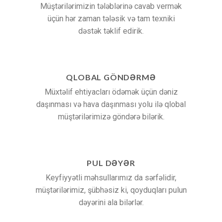
Müştərilərimizin tələblərinə cavab vermək
üçün hər zaman tələsik və tam texniki
dəstək təklif edirik.
QLOBAL GÖNDƏRMƏ
Müxtəlif ehtiyacları ödəmək üçün dəniz
daşınması və hava daşınması yolu ilə qlobal
müştərilərimizə göndərə bilərik.
PUL DƏYƏR
Keyfiyyətli məhsullarımız da sərfəlidir,
müştərilərimiz, şübhəsiz ki, qoyduqları pulun
dəyərini ala bilərlər.