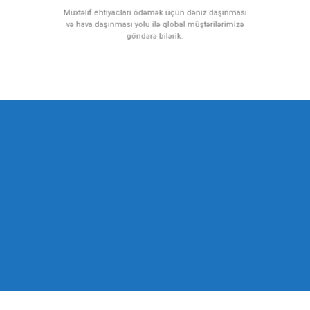
Müxtəlif ehtiyacları ödəmək üçün dəniz daşınması
və hava daşınması yolu ilə qlobal müştərilərimizə
göndərə bilərik.