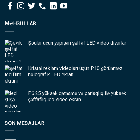
MƏHSULLAR
Şoular üçün yapışan şəffaf LED video divarları
Kristal reklam videoları üçün P10 görünməz
holoqrafik LED ekran
P6.25 yüksək qətnamə və parlaqlıq ilə yüksək
şəffaflıq led video ekran
SON MESAJLAR