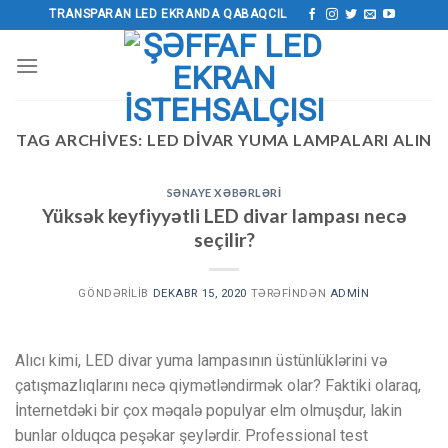
Məzmuna
TRANSPARAN LED EKRANDA QABAQCIL
keçin
TAG ARCHIVES:
LED DIVAR YUMA LAMPALARI ALIN
SƏNAYE XƏBƏRLƏRI
Yüksək keyfiyyətli LED divar lampası necə
seçilir?
GÖNDƏRILIB
DEKABR 15, 2020
TƏRƏFINDƏN
ADMIN
Alıcı kimi, LED divar yuma lampasının üstünlüklərini və
çatışmazlıqlarını necə qiymətləndirmək olar? Faktiki olaraq,
İnternetdəki bir çox məqalə populyar elm olmuşdur, lakin
bunlar olduqca peşəkar şeylərdir. Professional test