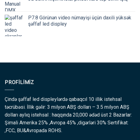
P7.8 Görünən video nümayişi üçün daxili yüksək
şəffaf led displey
PROFILIMIZ
Çində şəffaf led displeylərdə qabaqcıl 10 illik istehsal
təcrübəsi. İllik gəlir: 3 milyon ABŞ dolları – 3.5 milyon ABŞ
dolları aylıq istehsal : haqqında 20,000 ədəd üst 2 Bazarlar:
Şimali Amerika 25% ,Avropa 45% ,digərləri 30% Sertifikat:
,FCC, BU&Avropada ROHS.