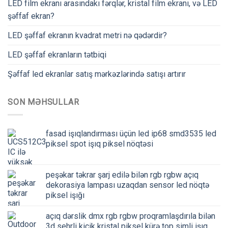
LED film ekranı arasındakı fərqlər, kristal film ekranı, və LED
şəffaf ekran?
LED şəffaf ekranın kvadrat metri nə qədərdir?
LED şəffaf ekranların tətbiqi
Şəffaf led ekranlar satış mərkəzlərində satışı artırır
SON MƏHSULLAR
fasad işıqlandırması üçün led ip68 smd3535 led
piksel spot işıq piksel nöqtəsi
peşəkar təkrar şarj edilə bilən rgb rgbw açıq
dekorasiya lampası uzaqdan sensor led nöqtə
piksel işığı
açıq dərslik dmx rgb rgbw proqramlaşdırıla bilən
3d sehrli kiçik kristal piksel kürə top simli işıq