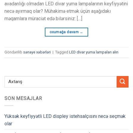
avadanlığı olmadan LED divar yuma lampalarının keyfiyyətini
necə ayırmaq olar? Mühakimə etmək üçün aşağıdakı
məqamlara müraciət edə bilərsiniz: […]
oxumağa davam
→
Göndərilib
sənaye xəbərləri
|
Tagged
LED divar yuma lampaları alın
SON MESAJLAR
Yüksək keyfiyyətli LED displey istehsalçısını necə seçmək
olar