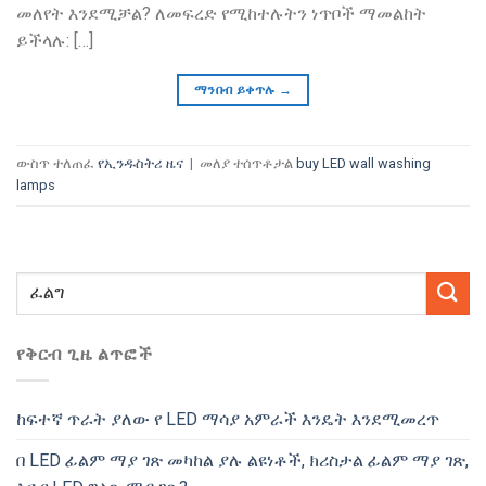
መለየት እንደሚቻል? ለመፍረድ የሚከተሉትን ነጥቦች ማመልከት
ይችላሉ: […]
ማንበብ ይቀጥሉ
→
ውስጥ ተለጠፈ
የኢንዱስትሪ ዜና
|
መለያ ተሰጥቶታል
buy LED wall washing
lamps
የቅርብ ጊዜ ልጥፎች
ከፍተኛ ጥራት ያለው የ LED ማሳያ አምራች እንዴት እንደሚመረጥ
በ LED ፊልም ማያ ገጽ መካከል ያሉ ልዩነቶች, ክሪስታል ፊልም ማያ ገጽ,