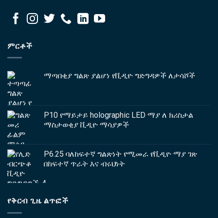
ምርቶች
ማጣበቂያ ግልጽ ያልሆነ የቪዲዮ ግድግዳዎች ለታሳሾች
P10 የማይታይ holographic LED ማያ ለ ክሪስታል
ማስታወቂያ ቪዲዮ ማሳያዎች
P6.25 ባለከፍተኛ ግልጽነት የሚመራ የቪዲዮ ማያ ገጽ
በከፍተኛ ጥራት እና ብሩህነት
የቅርብ ጊዜ ልጥፎች