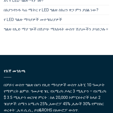
እና የ LED ግልጽ ማያ ገጽ?
በእያንዳንዱ ካሬ ሜትር የ LED ግልጽ ስክሪን ዋጋ ምን ያህል ነው?
የ LED ግልጽ ማሳያዎች መተግበሪያዎች
ግልጽ የሊድ ማያ ገጾች በሽያጭ ማእከላት ውስጥ ሽያጮችን ያሳድጋሉ።
የእኛ መገለጫ
በቻይና ውስጥ ግልጽ በሆነ የሊድ ማሳያዎች ውስጥ አቅኚ 10 ዓመታት
የማምረት ልምድ. ዓመታዊ ገቢ: የአሜሪካ ዶላር 3 ሚሊዮን – የአሜሪካ
$ 3.5 ሚሊዮን ወርሃዊ ምርት : ስለ 20,000 ኮምፒዩተሮች ከላይ 2
ገበያዎች: ሰሜን አሜሪካ 25% ,አውሮፓ 45% ,ሌሎች 30% የምስክር
ወረቀት: ,ኤፍ.ሲ.ሲ., ይህ&ROHS በአውሮፓ ውስጥ.