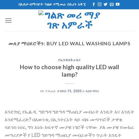
ወደ
በእይታ-በማሳየት ግልጽ የሚመራ ስክሪን አቅኚ
ይዘት
ዝለል
መለያ ማህደሮችን:
BUY LED WALL WASHING LAMPS
የኢንዱስትሪ ዜና
How to choose high quality LED wall
lamp
?
ላይ ተለጠፈ
ታህሳስ 15, 2020
በ
አስተዳዳሪ
እንደገዢ, የኤል.ዲ. ግድግዳ ግድግዳ ማጠቢያ መብራት እንዴት እና እንዴት
እንደሚፈረድ? በእውነቱ, በኢንተርኔት ላይ ብዙ መጣጥፎች ታዋቂ
ሳይንስ ነበሩ, ግን እነሱ ከፍተኛ ሙያዊ ነገሮች ናቸው. ያለ ሙያዊ የሙከራ
መሣሪያዎች የ LED ግድግዳ ማጠቢያ መብራቶችን ጥራት እንዴት