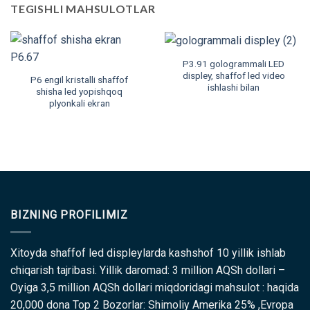
TEGISHLI MAHSULOTLAR
P3.91 gologrammali LED
displey, shaffof led video
P6 engil kristalli shaffof
ishlashi bilan
shisha led yopishqoq
plyonkali ekran
BIZNING PROFILIMIZ
Xitoyda shaffof led displeylarda kashshof 10 yillik ishlab
chiqarish tajribasi. Yillik daromad: 3 million AQSh dollari –
Oyiga 3,5 million AQSh dollari miqdoridagi mahsulot : haqida
20,000 dona Top 2 Bozorlar: Shimoliy Amerika 25% ,Evropa