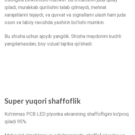
qiladi, murakkab qurilishni talab qilmaydi, mehnat
xarajatlarini tejaydi, va quvvat va signallarni ulash ham juda
oson va tabiiy ravishda yashirin bo'lishi mumkin.
Bu shisha uchun ajoyib yangilik. Shisha maydonini kuchli
yangilamasdan, boy vizual tajriba qo'shadi.
Super yuqori shaffoflik
Ko'rinmas PCB LED plyonka ekranining shaffofligini ko'proq
qiladi 95%.