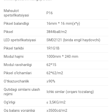
Mahsulot
P16
spetsifikatsiyasi
Piksel balandligi
16mm * 16 mm(
x*y
)
Piksel
3844ball/m2
LED spetsifikatsiyasi
SMD2121 (birida engil haydovchi)
Piksel tarkibi
1R1G1B
Modul hajmi
1000mm * 240 mm
Modul ravshanligi
62*15
Piksel o'lchamlari
62*62/m2
O'tkazuvchanlik
≥90%
Qutidagi simlarni ulash
Ichki simlar (orqani tozalang)
rejimi
Og'irligi
≤ 3,5KG/m2
Oq balans yorqinligi
≥3500cd/m2