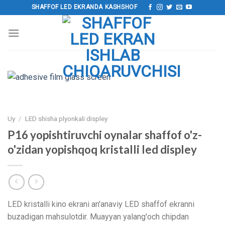
Tarkibga
SHAFFOF LED EKRANDA KASHSHOF
o‘tish
Uy
/
LED shisha plyonkali displey
P16 yopishtiruvchi oynalar shaffof o'z-
o'zidan yopishqoq kristalli led displey
LED kristalli kino ekrani an'anaviy LED shaffof ekranni
buzadigan mahsulotdir. Muayyan yalang'och chipdan