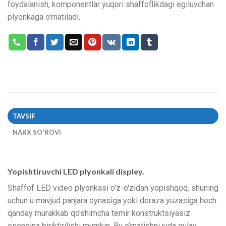
foydalanish, komponentlar yuqori shaffoflikdagi egiluvchan
plyonkaga o'rnatiladi.
TAVSIF
NARX SO'ROVI
Yopishtiruvchi LED plyonkali displey.
Shaffof LED video plyonkasi o'z-o'zidan yopishqoq, shuning
uchun u mavjud panjara oynasiga yoki deraza yuzasiga hech
qanday murakkab qo'shimcha temir konstruktsiyasiz
osongina biriktirilishi mumkin. Bu o'rnatishni juda qulay