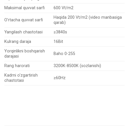
Maksimal quvvat sarfi
600 Vt/m2
Haqida 200 Vt/m2 (video manbasiga
O'rtacha quvvat sarfi
qarab)
Yangilash chastotasi
≥3840s
Kulrang daraja
16
Bit
Yorqinlikni boshqarish
Baho 0-255
darajasi
Rang harorati
3200
K-8500K
(sozlanishi)
Kadrni o'zgartirish
≥60Hz
chastotasi