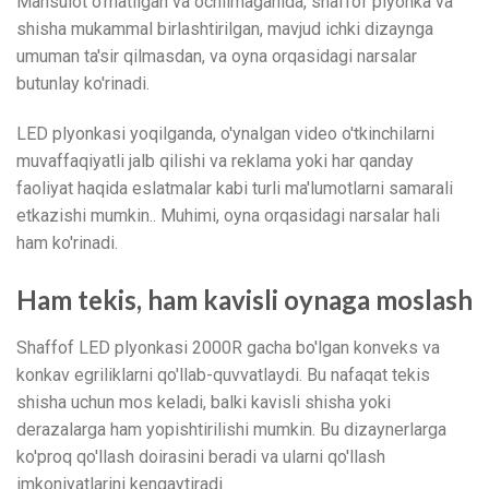
Mahsulot o'rnatilgan va ochilmaganida, shaffof plyonka va
shisha mukammal birlashtirilgan, mavjud ichki dizaynga
umuman ta'sir qilmasdan, va oyna orqasidagi narsalar
butunlay ko'rinadi.
LED plyonkasi yoqilganda, o'ynalgan video o'tkinchilarni
muvaffaqiyatli jalb qilishi va reklama yoki har qanday
faoliyat haqida eslatmalar kabi turli ma'lumotlarni samarali
etkazishi mumkin.. Muhimi, oyna orqasidagi narsalar hali
ham ko'rinadi.
Ham tekis, ham kavisli oynaga moslash
Shaffof LED plyonkasi 2000R gacha bo'lgan konveks va
konkav egriliklarni qo'llab-quvvatlaydi. Bu nafaqat tekis
shisha uchun mos keladi, balki kavisli shisha yoki
derazalarga ham yopishtirilishi mumkin. Bu dizaynerlarga
ko'proq qo'llash doirasini beradi va ularni qo'llash
imkoniyatlarini kengaytiradi.