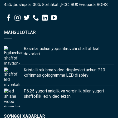
45% ,boshqalar 30% Sertifikat: ,FCC, BU&Evropada ROHS.
MAHSULOTLAR
Rasmlar uchun yopishtiruvchi shaffof leal
devorlari
Kristalli reklama video displeylari uchun P10
ko'rinmas gologramma LED displey
P6.25 yuqori aniqlik va yorqinlik bilan yuqori
shaffoflik led video ekran
SO'NGGI XABARLAR