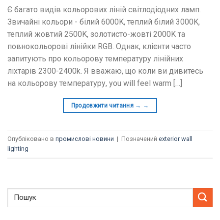
Є багато видів кольорових ліній світлодіодних ламп.
Звичайні кольори - білий 6000K, теплий білий 3000K,
теплий жовтий 2500K, золотисто-жовті 2000K та
повнокольорові лінійки RGB. Однак, клієнти часто
запитують про кольорову температуру лінійних
ліхтарів 2300-2400k. Я вважаю, що коли ви дивитесь
на кольорову температуру,
you will feel warm
[…]
Продовжити читання →
→
Опубліковано в
промислові новини
|
Позначений
exterior wall
lighting