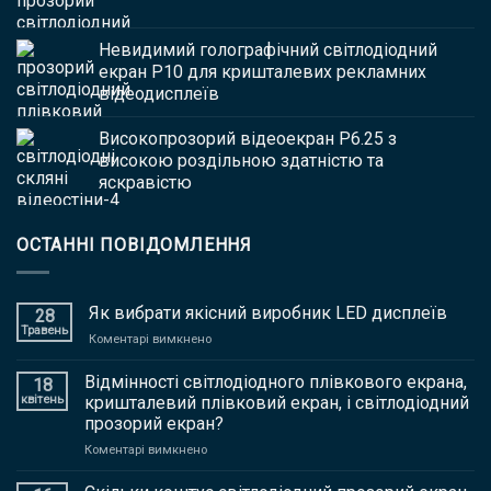
Невидимий голографічний світлодіодний
екран P10 для кришталевих рекламних
відеодисплеїв
Високопрозорий відеоекран P6.25 з
високою роздільною здатністю та
яскравістю
ОСТАННІ ПОВІДОМЛЕННЯ
Як вибрати якісний виробник LED дисплеїв
28
Травень
на
Коментарі вимкнено
Як
вибрати
Відмінності світлодіодного плівкового екрана,
18
якісний
квітень
кришталевий плівковий екран, і світлодіодний
виробник
прозорий екран?
LED
на
Коментарі вимкнено
дисплеїв
Відмінності
світлодіодного