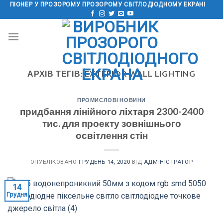
Перейти
ПІОНЕР У ПРОЗОРОМУ ПРОЗОРОМУ СВІТЛОДІОДНОМУ ЕКРАНІ
до
змісту
АРХІВ ТЕГІВ:
EXTERIOR WALL LIGHTING
ПРОМИСЛОВІ НОВИНИ
придбання лінійного ліхтаря 2300-2400
тис. для проекту зовнішнього
освітлення стін
ОПУБЛІКОВАНО
ГРУДЕНЬ 14, 2020
ВІД
АДМІНІСТРАТОР
14
Грудня