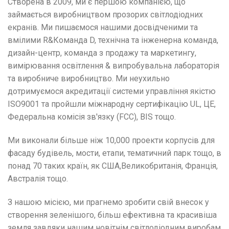
Створена в 2009, ми є першою компанією, що
займається виробництвом прозорих світлодіодних
екранів. Ми пишаємося нашими досвідченими та
вмілими R&Команда D, технічна та інженерна команда,
дизайн-центр, команда з продажу та маркетингу,
вимірювання освітлення & випробувальна лабораторія
та виробниче виробництво. Ми неухильно
дотримуємося акредитації системи управління якістю
ISO9001 та пройшли міжнародну сертифікацію UL, ЦЕ,
Федеральна комісія зв'язку (FCC), BIS тощо.
Ми виконали більше ніж 10,000 проекти корпусів для
фасаду будівель, мости, етапи, тематичний парк тощо, в
понад 70 таких країн, як США,Великобританія, Франція,
Австралія тощо.
З нашою місією, ми прагнемо зробити свій внесок у
створення зеленішого, більш ефективна та красивіша
земля завдяки нашим новітнім світлодіодним виробам