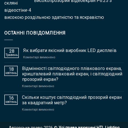
Високопрозорий відеоекран P6.25 з
високою роздільною здатністю та яскравістю
ОСТАННІ ПОВІДОМЛЕННЯ
Як вибрати якісний виробник LED дисплеїв
28
Травень
Коментарі вимкнено
на
Як
вибрати
Відмінності світлодіодного плівкового екрана,
18
якісний
квітень
кришталевий плівковий екран, і світлодіодний
виробник
прозорий екран?
LED
Коментарі вимкнено
на
дисплеїв
Відмінності
світлодіодного
Скільки коштує світлодіодний прозорий екран
16
плівкового
квітень
за квадратний метр?
екрана,
Коментарі вимкнено
на
кришталевий
Скільки
плівковий
коштує
екран,
світлодіодний
і
Авторське право 2026 ©
Усі права захищені HTL Lighting