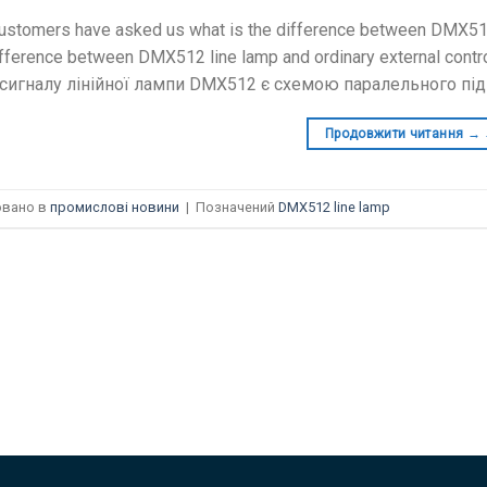
stomers have asked us what is the difference between DMX512 l
fference between DMX512 line lamp and ordinary external contro
сигналу лінійної лампи DMX512 є схемою паралельного пі
Продовжити читання →
овано в
промислові новини
|
Позначений
DMX512 line lamp