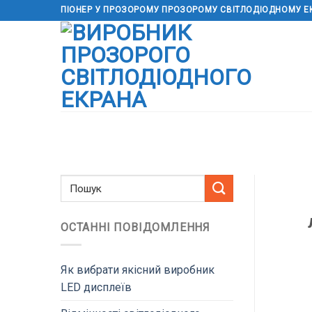
Перейти
ПІОНЕР У ПРОЗОРОМУ ПРОЗОРОМУ СВІТЛОДІОДНОМУ Е
до
змісту
ОСТАННІ ПОВІДОМЛЕННЯ
Як вибрати якісний виробник
LED дисплеїв