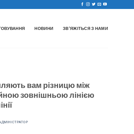
ГОВУВАННЯ
НОВИНИ
ЗВ'ЯЖІТЬСЯ З НАМИ
мляють вам різницю між
йною зовнішньою лінією
інії
АДМІНІСТРАТОР