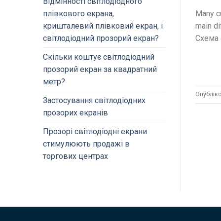
Відмінності світлодіодного
плівкового екрана,
Many cu
кришталевий плівковий екран, і
main di
світлодіодний прозорий екран?
Схема 
Скільки коштує світлодіодний
прозорий екран за квадратний
метр?
Опублік
Застосування світлодіодних
прозорих екранів
Прозорі світлодіодні екрани
стимулюють продажі в
торгових центрах