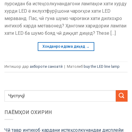
пурсидан ба истеҳсолкунандагони лампаҳои хати хурду
хурди LED ё яклухтфурӯшони чароғҳои хати LED
мераванд. Пас, чӣ гуна шумо чароғаки хати дилхоҳро
интихоб карда метавонед? Ҳангоми харидории лампаи
хати LED ба шумо бояд чӣ диққат диҳед?
These
[…]
Хонданро идома диҳед
→
Интишор дар
ахбороти саноатӣ
|
Матолиб
buy the LED line lamp
ПАЁМҲОИ ОХИРИН
Чӣ тавр интихоб кардани истеҳсолкунандаи дисплейи