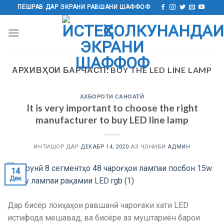
Ба
ПЕШРАВ ДАР ЭКРАНИ РАВШАНИ ШАФФОФ
мундариҷа
гузаред
АРХИВҲОИ БАРЧАСП:
BUY THE LED LINE LAMP
АХБОРОТИ САНОАТӢ
It is very important to choose the right
manufacturer to buy LED line lamp
ИНТИШОР ДАР
ДЕКАБР 14, 2020
АЗ ҶОНИБИ
АДМИН
14
Дек
Дар бисёр лоиҳаҳои равшанӣ чароғаки хати LED
истифода мешавад, ва бисёре аз муштариён барои