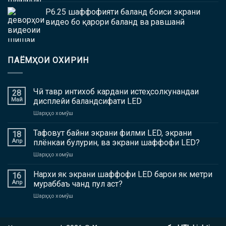
P6.25 шаффофияти баланд боиси экрани
видео бо қарори баланд ва равшанӣ
ПАЁМҲОИ ОХИРИН
Чӣ тавр интихоб кардани истеҳсолкунандаи
28
Май
дисплейи баландсифати LED
дар
Шарҳҳо хомӯш
Чӣ
тавр
Тафовут байни экрани филми LED, экрани
18
интихоб
Апр
плёнкаи булурин, ва экрани шаффофи LED?
кардани
дар
Шарҳҳо хомӯш
истеҳсолкунандаи
Тафовут
дисплейи
байни
Нархи як экрани шаффофи LED барои як метри
баландсифати
16
экрани
LED
Апр
мураббаъ чанд пул аст?
филми
дар
Шарҳҳо хомӯш
LED,
Нархи
экрани
як
плёнкаи
экрани
булурин,