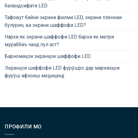
баландсифати LED
Тафовут байни экрани филми LED, экрани плёнкаи
булурин, ва экрани шаффофи LED?
Нархи як экрани шаффофи LED барои як метри
мураббаъ чанд пул аст?
Барномаҳои экранҳои шаффофи LED
Экранҳои шаффофи LED фурӯшро дар марказҳои
фурӯш афзоиш медиҳанд
ПРОФИЛИ МО