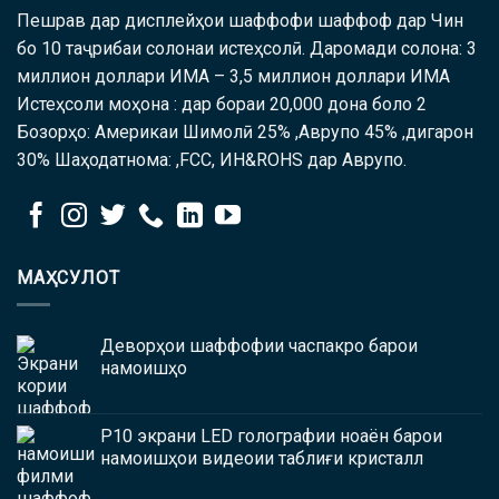
Пешрав дар дисплейҳои шаффофи шаффоф дар Чин
бо 10 таҷрибаи солонаи истеҳсолӣ. Даромади солона: 3
миллион доллари ИМА – 3,5 миллион доллари ИМА
Истеҳсоли моҳона : дар бораи 20,000 дона боло 2
Бозорҳо: Америкаи Шимолӣ 25% ,Аврупо 45% ,дигарон
30% Шаҳодатнома: ,FCC, ИН&ROHS дар Аврупо.
МАҲСУЛОТ
Деворҳои шаффофии часпакро барои
намоишҳо
P10 экрани LED голографии ноаён барои
намоишҳои видеоии таблиғи кристалл