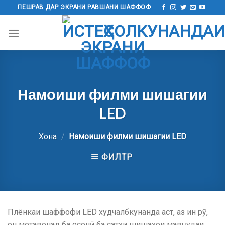
Ба
ПЕШРАВ ДАР ЭКРАНИ РАВШАНИ ШАФФОФ
мундариҷа
гузаред
Намоиши филми шишагии
LED
Хона
/
Намоиши филми шишагии LED
ФИЛТР
Плёнкаи шаффофи LED худчалбкунанда аст, аз ин рӯ,
он метавонад ба осонӣ ба сатҳи шишаҳои мавҷудаи