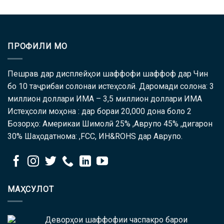
ПРОФИЛИ МО
Пешрав дар дисплейҳои шаффофи шаффоф дар Чин
бо 10 таҷрибаи солонаи истеҳсолӣ. Даромади солона: 3
миллион доллари ИМА – 3,5 миллион доллари ИМА
Истеҳсоли моҳона : дар бораи 20,000 дона боло 2
Бозорҳо: Америкаи Шимолӣ 25% ,Аврупо 45% ,дигарон
30% Шаҳодатнома: ,FCC, ИН&ROHS дар Аврупо.
МАҲСУЛОТ
Деворҳои шаффофии часпакро барои