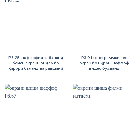
P6.25 шаффофияти баланд
P3.91 голограммаи Led
боиси экрани видео бо
экран бо иҷрои шаффоф
қарори баланд ва равшанӣ
видео бурданд