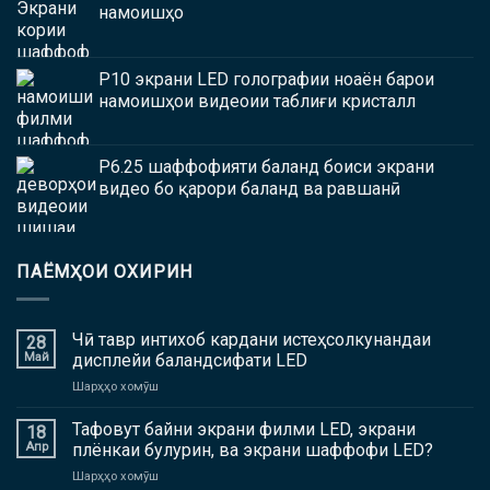
намоишҳо
P10 экрани LED голографии ноаён барои
намоишҳои видеоии таблиғи кристалл
P6.25 шаффофияти баланд боиси экрани
видео бо қарори баланд ва равшанӣ
ПАЁМҲОИ ОХИРИН
Чӣ тавр интихоб кардани истеҳсолкунандаи
28
Май
дисплейи баландсифати LED
дар
Шарҳҳо хомӯш
Чӣ
тавр
Тафовут байни экрани филми LED, экрани
18
интихоб
Апр
плёнкаи булурин, ва экрани шаффофи LED?
кардани
дар
Шарҳҳо хомӯш
истеҳсолкунандаи