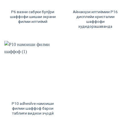
P6 вазни сабуки булӯри
Айнакҳои илтиёмии P16
шаффофи шишаи экрани
дисплейи кристалии
филми илтиёмӣ
шаффофи
худидорашаванда
P10 adhesilve намоиши
филми шаффоф барои
таблиғи видеои эҷодӣ