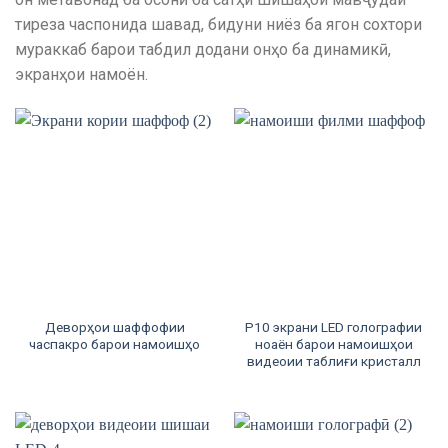
тиреза часпонида шавад, бидуни ниёз ба ягон сохтори
мураккаб барои табдил додани онҳо ба динамикӣ,
экранҳои намоён.
Деворҳои шаффофии
P10 экрани LED голографии
часпакро барои намоишҳо
ноаён барои намоишҳои
видеоии таблиғи кристалл