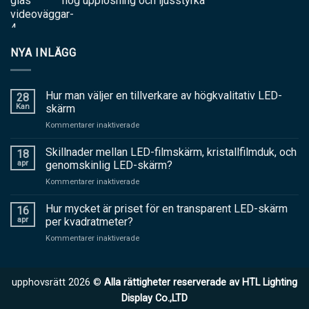
hög upplösning och ljusstyrka
NYA INLÄGG
Hur man väljer en tillverkare av högkvalitativ LED-
28
Kan
skärm
på
Kommentarer inaktiverade
Hur
man
Skillnader mellan LED-filmskärm, kristallfilmduk, och
18
väljer
apr
genomskinlig LED-skärm?
en
på
Kommentarer inaktiverade
tillverkare
Skillnader
av
mellan
Hur mycket är priset för en transparent LED-skärm
högkvalitativ
16
LED-
LED-
apr
per kvadratmeter?
filmskärm,
skärm
på
Kommentarer inaktiverade
kristallfilmduk,
Hur
och
mycket
genomskinlig
är
LED-
upphovsrätt 2026 ©
Alla rättigheter reserverade av HTL Lighting
priset
skärm?
för
Display Co.,LTD
en