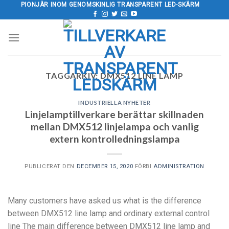
Hoppa
PIONJÄR INOM GENOMSKINLIG TRANSPARENT LED-SKÄRM
till
innehåll
TAGGARKIV:
DMX512 LINE LAMP
INDUSTRIELLA NYHETER
Linjelamptillverkare berättar skillnaden
mellan DMX512 linjelampa och vanlig
extern kontrolledningslampa
PUBLICERAT DEN
DECEMBER 15, 2020
FÖRBI
ADMINISTRATION
Many customers have asked us what is the difference
between DMX512 line lamp and ordinary external control
line The main difference between DMX512 line lamp and