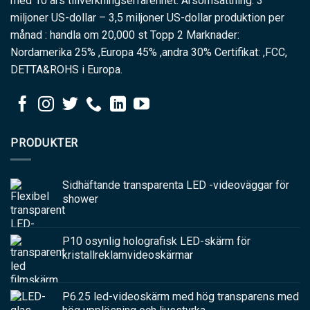
med 10 års tillverkningserfarenhet. Årsomsättning: 3
miljoner US-dollar – 3,5 miljoner US-dollar produktion per
månad : handla om 20,000 st Topp 2 Marknader:
Nordamerika 25% ,Europa 45% ,andra 30% Certifikat: ,FCC,
DETTA&ROHS i Europa.
PRODUKTER
Sidhäftande transparenta LED -videoväggar för
shower
P10 osynlig holografisk LED-skärm för
kristallreklamvideoskärmar
P6.25 led-videoskärm med hög transparens med