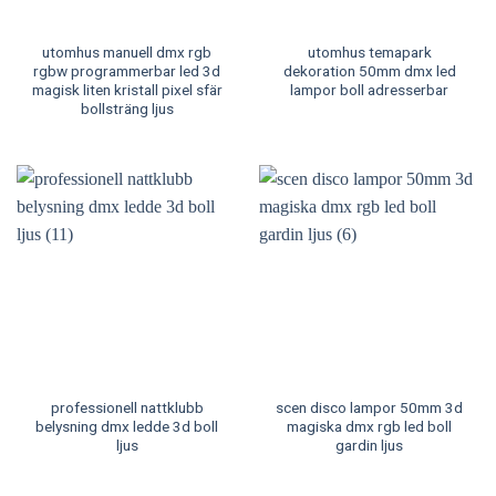
utomhus manuell dmx rgb
utomhus temapark
rgbw programmerbar led 3d
dekoration 50mm dmx led
magisk liten kristall pixel sfär
lampor boll adresserbar
bollsträng ljus
professionell nattklubb
scen disco lampor 50mm 3d
belysning dmx ledde 3d boll
magiska dmx rgb led boll
ljus
gardin ljus