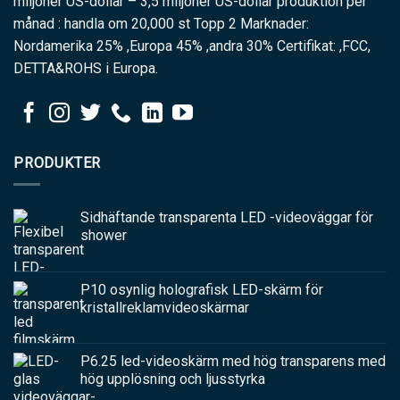
miljoner US-dollar – 3,5 miljoner US-dollar produktion per
månad : handla om 20,000 st Topp 2 Marknader:
Nordamerika 25% ,Europa 45% ,andra 30% Certifikat: ,FCC,
DETTA&ROHS i Europa.
PRODUKTER
Sidhäftande transparenta LED -videoväggar för
shower
P10 osynlig holografisk LED-skärm för
kristallreklamvideoskärmar
P6.25 led-videoskärm med hög transparens med
hög upplösning och ljusstyrka