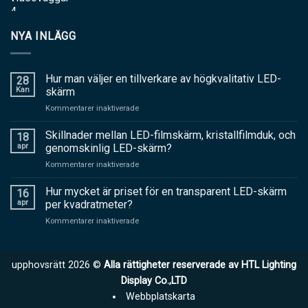
NYA INLÄGG
Hur man väljer en tillverkare av högkvalitativ LED-
28
Kan
skärm
på
Kommentarer inaktiverade
Hur
man
Skillnader mellan LED-filmskärm, kristallfilmduk, och
18
väljer
apr
genomskinlig LED-skärm?
en
på
Kommentarer inaktiverade
tillverkare
Skillnader
av
mellan
Hur mycket är priset för en transparent LED-skärm
högkvalitativ
16
LED-
LED-
apr
per kvadratmeter?
filmskärm,
skärm
på
Kommentarer inaktiverade
kristallfilmduk,
Hur
och
mycket
genomskinlig
är
LED-
upphovsrätt 2026 ©
Alla rättigheter reserverade av HTL Lighting
priset
skärm?
för
Display Co.,LTD
en
Webbplatskarta
transparent