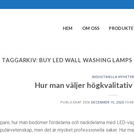
HEM
OM OSS
PRODUKTE
TAGGARKIV:
BUY LED WALL WASHING LAMPS
INDUSTRIELLA NYHETE
Hur man väljer högkvalitati
PUBLICERAT DEN
DECEMBER 15, 2020
FÖRB
are, hur man bedömer fördelarna och nackdelarna med LED-väggtv
opulärvetenskap, men det är mycket professionella saker. Hur man