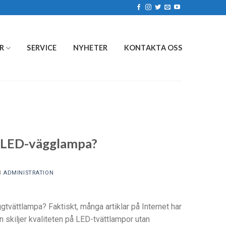
R
SERVICE
NYHETER
KONTAKTA OSS
R
v LED-vägglampa?
I
ADMINISTRATION
ättlampa? Faktiskt, många artiklar på Internet har
 skiljer kvaliteten på LED-tvättlampor utan