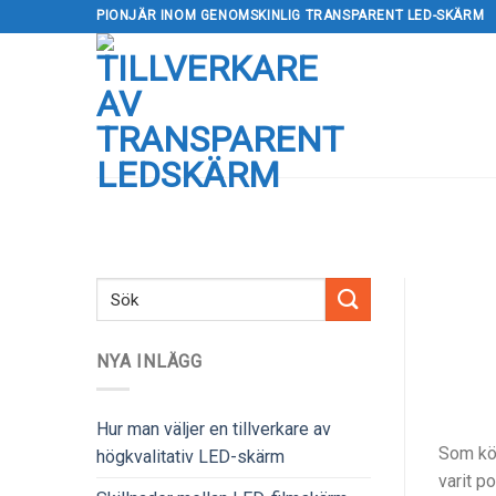
Hoppa
PIONJÄR INOM GENOMSKINLIG TRANSPARENT LED-SKÄRM
till
innehåll
NYA INLÄGG
Hur man väljer en tillverkare av
Som köp
högkvalitativ LED-skärm
varit p