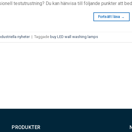
ionell testutrustning? Du kan hänvisa till följande punkter att be
Fortsätt läsa
→
ndustriella nyheter
|
Taggade
buy LED wall washing lamps
PRODUKTER