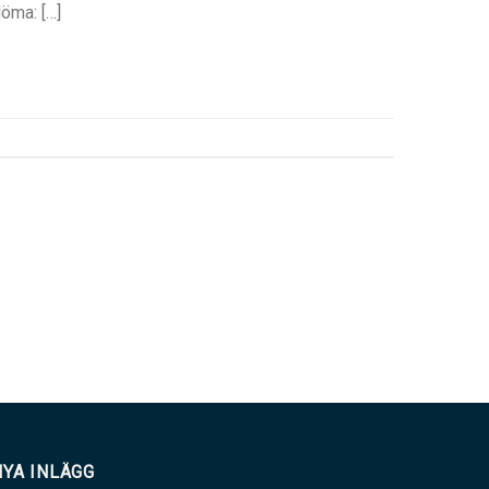
döma: […]
NYA INLÄGG