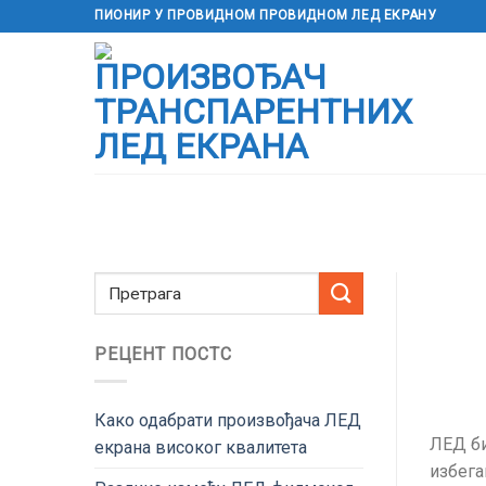
Пређи
ПИОНИР У ПРОВИДНОМ ПРОВИДНОМ ЛЕД ЕКРАНУ
на
садржај
РЕЦЕНТ ПОСТС
Како одабрати произвођача ЛЕД
ЛЕД би
екрана високог квалитета
избега