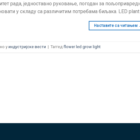
итет рада, једноставно руковање, погодан за пољопривре
овати у складу са различитим потребама биљака.
LED plant
Наставите са читањем
но у
индустријске вести
|
Таггед
flower led grow light