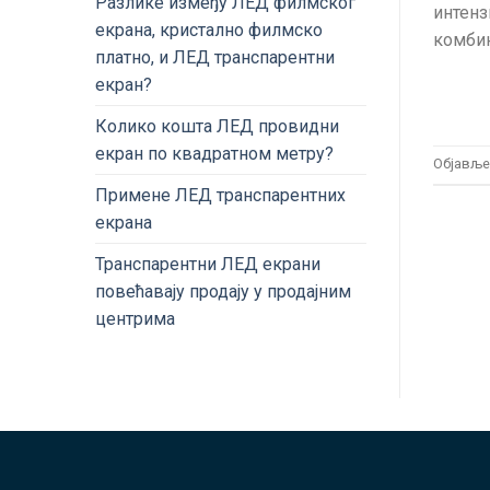
Разлике између ЛЕД филмског
интенз
екрана, кристално филмско
комбин
платно, и ЛЕД транспарентни
екран?
Колико кошта ЛЕД провидни
екран по квадратном метру?
Објавље
Примене ЛЕД транспарентних
екрана
Транспарентни ЛЕД екрани
повећавају продају у продајним
центрима