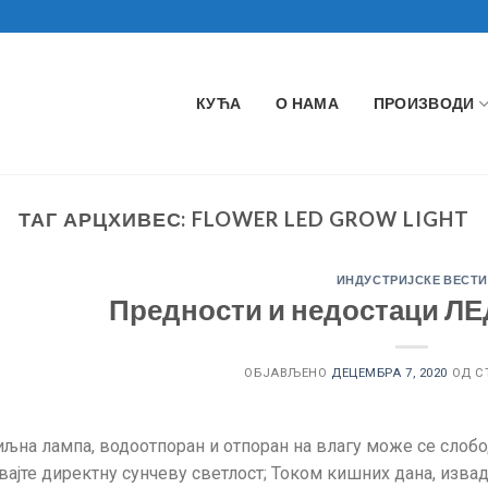
КУЋА
О НАМА
ПРОИЗВОДИ
ТАГ АРЦХИВЕС:
FLOWER LED GROW LIGHT
ИНДУСТРИЈСКЕ ВЕСТИ
Предности и недостаци Л
ОБЈАВЉЕНО
ДЕЦЕМБРА 7, 2020
ОД С
љна лампа, водоотпоран и отпоран на влагу може се слобо
вајте директну сунчеву светлост; Током кишних дана, извад