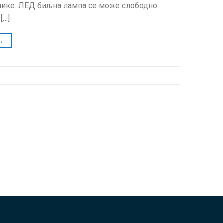
днике. ЛЕД биљна лампа се може слободно
[…]
→