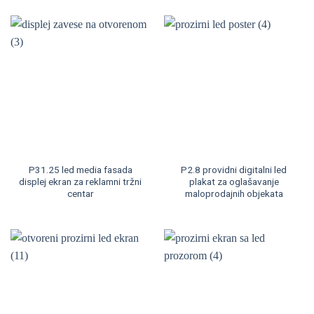
P31.25 led media fasada
P2.8 providni digitalni led
displej ekran za reklamni tržni
plakat za oglašavanje
centar
maloprodajnih objekata