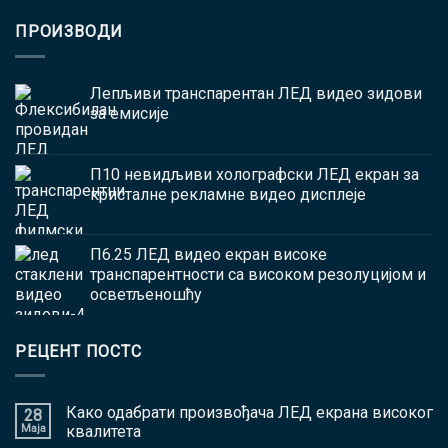
ПРОИЗВОДИ
Лепљиви транспарентан ЛЕД видео зидови
за емисије
П10 невидљиви холографски ЛЕД екран за
кристалне рекламне видео дисплеје
П6.25 ЛЕД видео екран високе
транспарентности са високом резолуцијом и
осветљеношћу
РЕЦЕНТ ПОСТС
Како одабрати произвођача ЛЕД екрана високог
28
Маја
квалитета