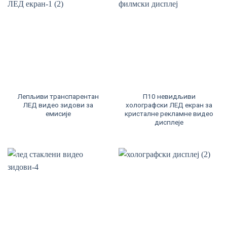
Лепљиви транспарентан
П10 невидљиви
ЛЕД видео зидови за
холографски ЛЕД екран за
емисије
кристалне рекламне видео
дисплеје