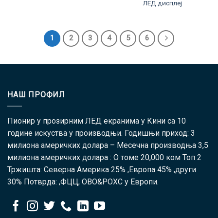
ЛЕД дисплеј
1
2
3
4
5
6
НАШ ПРОФИЛ
Пионир у прозирним ЛЕД екранима у Кини са 10
године искуства у производњи. Годишњи приход: 3
милиона америчких долара – Месечна производња 3,5
милиона америчких долара : О томе 20,000 ком Топ 2
Тржишта: Северна Америка 25% ,Европа 45% ,други
30% Потврда: ,ФЦЦ, ОВО&РОХС у Европи.