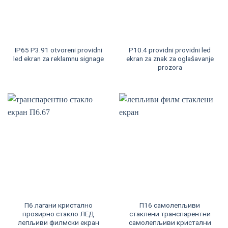
IP65 P3.91 otvoreni providni
P10.4 providni providni led
led ekran za reklamnu signage
ekran za znak za oglašavanje
prozora
П6 лагани кристално
П16 самолепљиви
прозирно стакло ЛЕД
стаклени транспарентни
лепљиви филмски екран
самолепљиви кристални