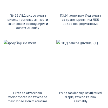
П6.25 ЛЕД видео екран
П3.91 холограм Лед екран
високе транспарентности
са транспарентним ЛЕД
са високом резолуцијом и
видео перформансама
осветљеношћу
Ekran na otvorenom
P9 na rasklapanje savitljivi led
vodootporan led zavesa sa
displej zavese za lako
mesh video zidnim efektima
assmebly