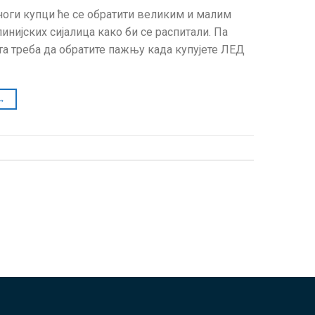
ноги купци ће се обратити великим и малим
нијских сијалица како би се распитали. Па
та треба да обратите пажњу када купујете ЛЕД
→