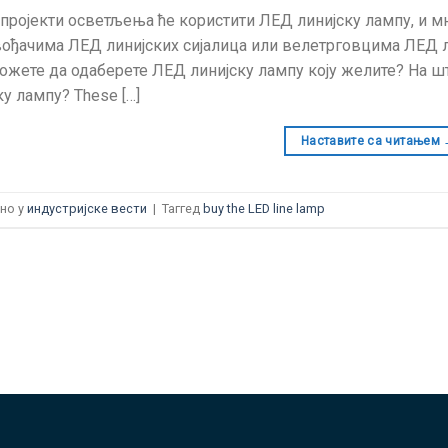
пројекти осветљења ће користити ЛЕД линијску лампу, и м
ођачима ЛЕД линијских сијалица или велетрговцима ЛЕД ли
ожете да одаберете ЛЕД линијску лампу коју желите? На ш
ку лампу?
These
[…]
Наставите са читањем
но у
индустријске вести
|
Таггед
buy the LED line lamp