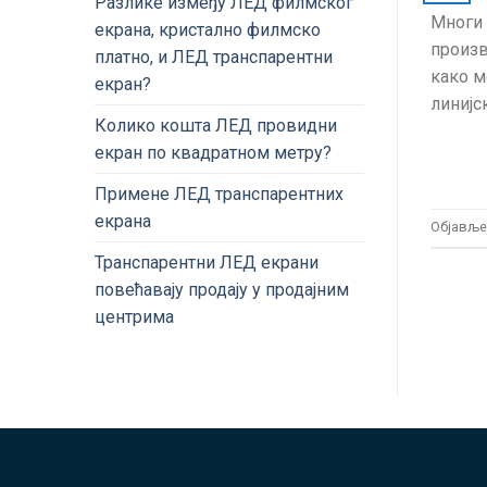
Разлике између ЛЕД филмског
Многи 
екрана, кристално филмско
произв
платно, и ЛЕД транспарентни
како м
екран?
линијс
Колико кошта ЛЕД провидни
екран по квадратном метру?
Примене ЛЕД транспарентних
екрана
Објавље
Транспарентни ЛЕД екрани
повећавају продају у продајним
центрима