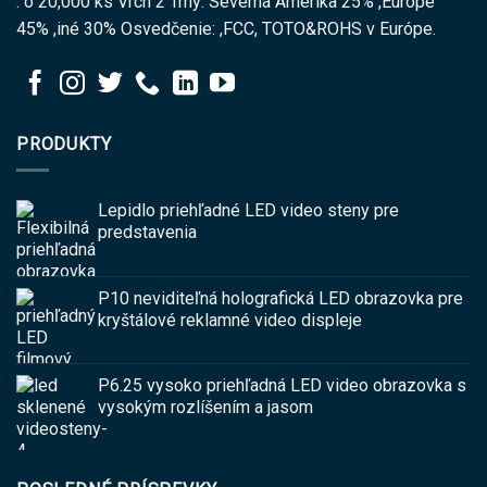
: o 20,000 ks Vrch 2 Trhy: Severná Amerika 25% ,Európe
45% ,iné 30% Osvedčenie: ,FCC, TOTO&ROHS v Európe.
PRODUKTY
Lepidlo priehľadné LED video steny pre
predstavenia
P10 neviditeľná holografická LED obrazovka pre
kryštálové reklamné video displeje
P6.25 vysoko priehľadná LED video obrazovka s
vysokým rozlíšením a jasom