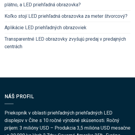
plátno, a LED priehľadná obrazovka?
Koľko stojí LED priehľadná obrazovka za meter štvorcový?
Aplikácie LED priehľadných obrazoviek
Transparentné LED obrazovky zvyšujú predaj v predajných
centrách
NÁŠ PROFIL
Priekopník v oblasti priehľadných priehľadných LED
displejov v Číne s 10 ročné výrobné skúsenosti. Ročný
príjem: 3 milióny USD – Produkcia 3,5 milióna USD mesačne