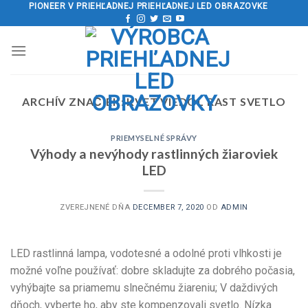
Preskočiť
PIONEER V PRIEHĽADNEJ PRIEHĽADNEJ LED OBRAZOVKE
na
obsah
ARCHÍV ZNAČIEK:
KVET VIEDOL RAST SVETLO
PRIEMYSELNÉ SPRÁVY
Výhody a nevýhody rastlinných žiaroviek
LED
ZVEREJNENÉ DŇA
DECEMBER 7, 2020
OD
ADMIN
LED rastlinná lampa, vodotesné a odolné proti vlhkosti je
možné voľne používať: dobre skladujte za dobrého počasia,
vyhýbajte sa priamemu slnečnému žiareniu; V daždivých
dňoch, vyberte ho, aby ste kompenzovali svetlo. Nízka