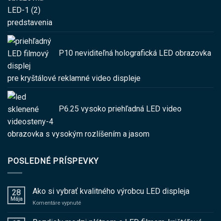
predstavenia
P10 neviditeľná holografická LED obrazovka
pre kryštálové reklamné video displeje
P6.25 vysoko priehľadná LED video
obrazovka s vysokým rozlíšením a jasom
POSLEDNÉ PRÍSPEVKY
Ako si vybrať kvalitného výrobcu LED displeja
28
Mája
Komentáre vypnuté
na
Ako
si