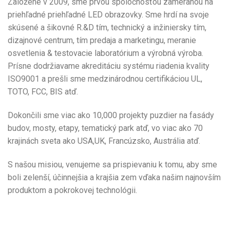
Založené v 2009, sme prvou spoločnosťou zameranou na
priehľadné priehľadné LED obrazovky. Sme hrdí na svoje
skúsené a šikovné R.&D tím, technický a inžiniersky tím,
dizajnové centrum, tím predaja a marketingu, meranie
osvetlenia & testovacie laboratórium a výrobná výroba.
Prísne dodržiavame akreditáciu systému riadenia kvality
ISO9001 a prešli sme medzinárodnou certifikáciou UL,
TOTO, FCC, BIS atď.
Dokončili sme viac ako 10,000 projekty puzdier na fasády
budov, mosty, etapy, tematický park atď, vo viac ako 70
krajinách sveta ako USA,UK, Francúzsko, Austrália atď.
S našou misiou, venujeme sa prispievaniu k tomu, aby sme
boli zelenší, účinnejšia a krajšia zem vďaka našim najnovším
produktom a pokrokovej technológii.