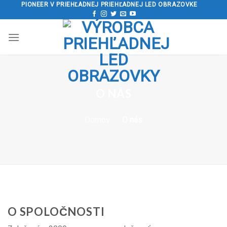
PIONEER V PRIEHĽADNEJ PRIEHĽADNEJ LED OBRAZOVKE
Preskočiť
na
obsah
O NÁS
Domov
/
O nás
O SPOLOČNOSTI