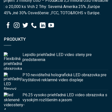
príjem: 3 milióny USD – Produkcia 3,5 milióna USD mesačne
: o 20,000 ks Vrch 2 Trhy: Severná Amerika 25% ,Európe
45% ,iné 30% Osvedčenie: ,FCC, TOTO&ROHS v Európe.
PRODUKTY
Lepidlo priehľadné LED video steny pre
predstavenia
P10 neviditeľná holografická LED obrazovka pre
kryštálové reklamné video displeje
P6.25 vysoko priehľadná LED video obrazovka s
vysokým rozlíšením a jasom