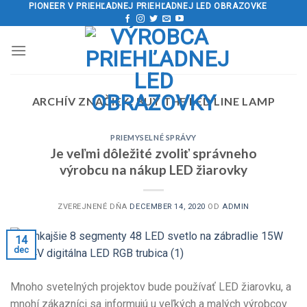
Preskočiť
PIONEER V PRIEHĽADNEJ PRIEHĽADNEJ LED OBRAZOVKE
na
obsah
ARCHÍV ZNAČIEK:
BUY THE LED LINE LAMP
PRIEMYSELNÉ SPRÁVY
Je veľmi dôležité zvoliť správneho
výrobcu na nákup LED žiarovky
ZVEREJNENÉ DŇA
DECEMBER 14, 2020
OD
ADMIN
14
dec
Mnoho svetelných projektov bude používať LED žiarovku, a
mnohí zákazníci sa informujú u veľkých a malých výrobcov