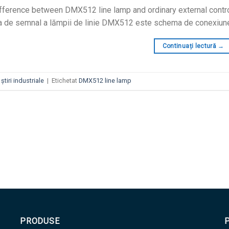
fference between DMX512 line lamp and ordinary external contro
 de semnal a lămpii de linie DMX512 este schema de conexiune
Continuați lectură
→
n
știri industriale
|
Etichetat
DMX512 line lamp
PRODUSE