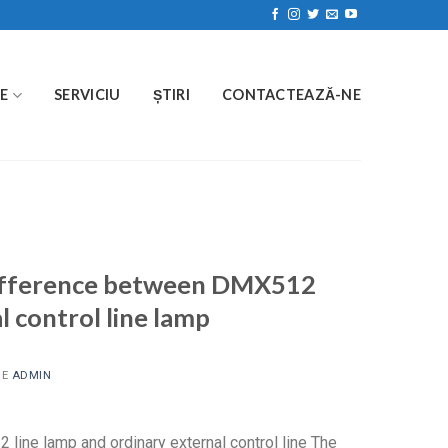
E
SERVICIU
ȘTIRI
CONTACTEAZĂ-NE
 difference between DMX512
l control line lamp
DE
ADMIN
ine lamp and ordinary external control line The