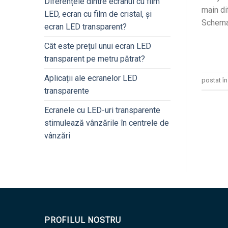
Diferențele dintre ecranul cu film
main di
LED, ecran cu film de cristal, și
Schema
ecran LED transparent?
Cât este prețul unui ecran LED
transparent pe metru pătrat?
Aplicații ale ecranelor LED
postat î
transparente
Ecranele cu LED-uri transparente
stimulează vânzările în centrele de
vânzări
PROFILUL NOSTRU