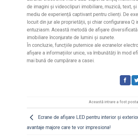
de imagini și videoclipuri imobiliare, muzică, text, ș
mediu de experiență captivant pentru clienți. De exemp
locuit din jur ale proprietății, și chiar configurarea Q
entuziasm. Această metodă de afișare diversificată at
imobiliare înconjurate de lumini și sunete.
În concluzie, funcțiile puternice ale ecranelor elect
afișare a informațiilor unice, va îmbunătăți în mod ef
mai bună de cumpărare a casei.
Această intrare a fost posta
Ecrane de afișare LED pentru interior și exterior
avantaje majore care te vor impresiona!