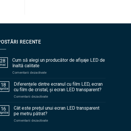
POSTĂRI RECENTE
Cum să alegi un producător de afișaje LED de
28
mai
înaltă calitate
pe
Comentarii dezactivate
Cum
să
Diferențele dintre ecranul cu film LED, ecran
18
alegi
prilie
cu film de cristal, și ecran LED transparent?
un
pe
Comentarii dezactivate
producător
Diferențele
de
dintre
Cât este prețul unui ecran LED transparent
afișaje
16
ecranul
LED
prilie
pe metru pătrat?
cu
de
pe
Comentarii dezactivate
film
înaltă
Cât
LED,
calitate
este