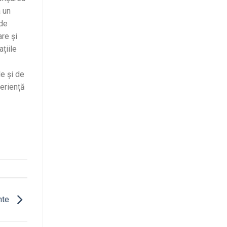
a un
 de
are și
țiile
le și de
periență
ente