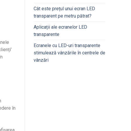
Cât este prețul unui ecran LED
transparent pe metru pătrat?
Aplicații ale ecranelor LED
transparente
anele
Ecranele cu LED-uri transparente
lienți’
stimulează vânzările în centrele de
în
vânzări
n
redere în
afișarea