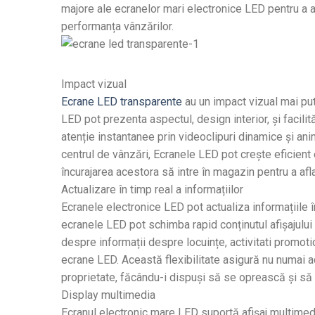
majore ale ecranelor mari electronice LED pentru a
performanța vânzărilor.
Impact vizual
Ecrane LED transparente
au un impact vizual mai pu
LED pot prezenta aspectul, design interior, și facilități
atenție instantanee prin videoclipuri dinamice și anim
centrul de vânzări, Ecranele LED pot crește eficient e
încurajarea acestora să intre în magazin pentru a afl
Actualizare în timp real a informațiilor
Ecranele electronice LED pot actualiza informațiile în
ecranele LED pot schimba rapid conținutul afișajului ș
despre informații despre locuințe, activitati promotio
ecrane LED. Această flexibilitate asigură nu numai acu
proprietate, făcându-i dispuși să se oprească și să 
Display multimedia
Ecranul electronic mare LED suportă afișaj multimedi