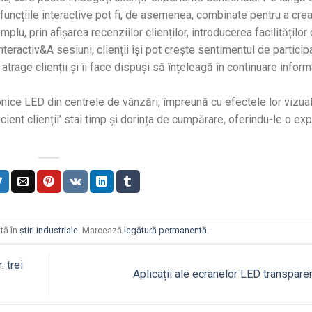
i funcțiile interactive pot fi, de asemenea, combinate pentru a cre
lu, prin afișarea recenziilor clienților, introducerea facilităților
 interactiv&A sesiuni, clienții își pot crește sentimentul de particip
rage clienții și îi face dispuși să înțeleagă în continuare informa
ronice LED din centrele de vânzări, împreună cu efectele lor vizua
icient clienții’ stai timp și dorința de cumpărare, oferindu-le o ex
tă în
știri industriale
. Marcează
legătură permanentă
.
: trei
Aplicații ale ecranelor LED transpar