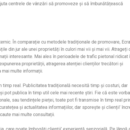
 ajuta centrele de vânzări să promoveze și să îmbunătățească
ternic. În comparație cu metodele tradiționale de promovare, Ecr
le din jur ale unei proprietăți în culori mai vii și mai vii. Atrageți c
ații interesante. Mai ales în perioadele de trafic pietonal ridicat 
xpunerea proprietății, atragerea atenției clienților trecători și
a mai multe informații.
 timp real. Publicitatea tradițională necesită timp și costuri, dar
i pot publica în timp util cele mai recente știri. Fie că este vorba
nale, sau tendințele pieței, toate pot fi transmise în timp real pri
ratețea și actualitatea informațiilor, dar sporește și clienții’ înc
caute mai multe consultații.
a, care poate îmbogăți clienții’ experiență senzorială. Pe lângă 