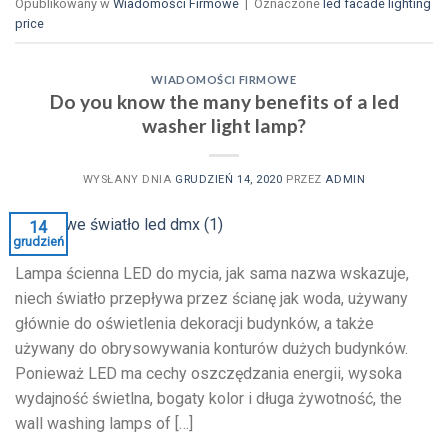
Opublikowany w
Wiadomości Firmowe
|
Oznaczone
led facade lighting
price
WIADOMOŚCI FIRMOWE
Do you know the many benefits of a led
washer light lamp
?
WYSŁANY DNIA
GRUDZIEŃ 14, 2020
PRZEZ
ADMIN
14
grudzień
Lampa ścienna LED do mycia, jak sama nazwa wskazuje,
niech światło przepływa przez ścianę jak woda, używany
głównie do oświetlenia dekoracji budynków, a także
używany do obrysowywania konturów dużych budynków.
Ponieważ LED ma cechy oszczędzania energii, wysoka
wydajność świetlna, bogaty kolor i długa żywotność,
the
wall washing lamps of
[…]