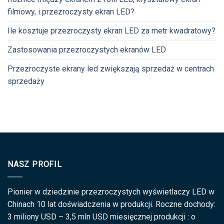
filmowy, i przezroczysty ekran LED?
Ile kosztuje przezroczysty ekran LED za metr kwadratowy?
Zastosowania przezroczystych ekranów LED
Przezroczyste ekrany led zwiększają sprzedaż w centrach
sprzedaży
NASZ PROFIL
Pionier w dziedzinie przezroczystych wyświetlaczy LED w
Chinach 10 lat doświadczenia w produkcji. Roczne dochody:
3 miliony USD – 3,5 mln USD miesięcznej produkcji : o