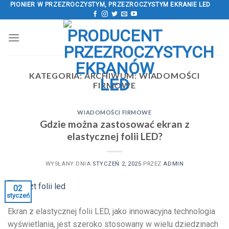
Przejdź
PIONIER W PRZEZROCZYSTYM, PRZEZROCZYSTYM EKRANIE LED
do
treści
KATEGORIA: ARCHIWUM:
WIADOMOŚCI
FIRMOWE
WIADOMOŚCI FIRMOWE
Gdzie można zastosować ekran z
elastycznej folii LED?
WYSŁANY DNIA
STYCZEŃ 2, 2025
PRZEZ
ADMIN
02
styczeń
Ekran z elastycznej folii LED, jako innowacyjna technologia
wyświetlania, jest szeroko stosowany w wielu dziedzinach