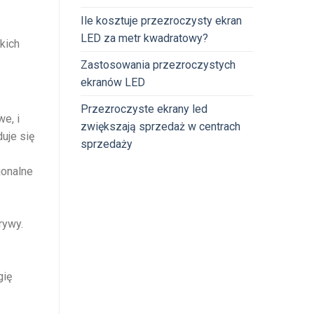
Ile kosztuje przezroczysty ekran
LED za metr kwadratowy?
kich
Zastosowania przezroczystych
ekranów LED
Przezroczyste ekrany led
we, i
zwiększają sprzedaż w centrach
uje się
sprzedaży
jonalne
rywy.
gię