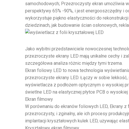
samochodowych; Przezroczysty ekran umożliwia wyś
perspektywy 65% -90%, i jest energooszczędny i od
wykorzystuje piękno elastyczności do rekonstrukcj
dziedzinach, jak budowanie ścian osłonowych, rekla
Jako wybitni przedstawiciele nowoczesnej technol
przezroczyste ekrany LED mają unikalne cechy i zal
szczegółowa analiza różnic między tymi trzema.
Ekran foliowy LED to nowa technologia wyświetlani
przezroczyste ekrany LED. Łączy w sobie lekkość, p
wyświetlacza z podłożem optycznym o wysokiej prz
świetlne LED na elastycznej płytce PCB o wysokiej 
Ekran filmowy
W porównaniu do ekranów foliowych LED, Ekrany z fo
przezroczysty, i zginalny, ale ich procesy produkcyj
implantacji kryształowych kulek LED, używając elas
Kryształowy ekran filmowy