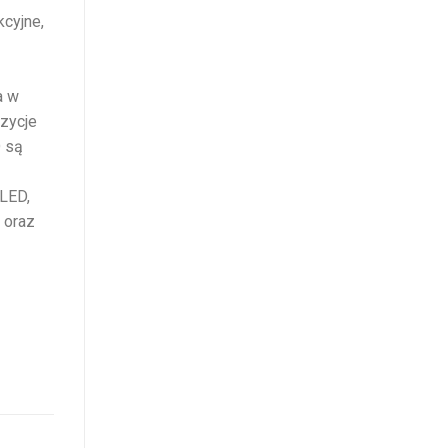
kcyjne,
a w
ozycje
D są
 LED,
 oraz