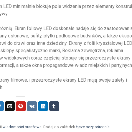
an LED minimalnie blokuje pole widzenia przez elementy konstru
ywy.
 różnią. Ekran foliowy LED doskonale nadaje się do zastosowani
ciany osłonowe, sufity, płytki podłogowe budynków, a także eksp
wi do drzwi oraz inne dziedziny. Ekrany z folii kryształowej LE
klepy specjalistyczne marki, Reklama zewnętrzna, reklama
w widokowych coraz częściej stosuje się przezroczyste ekrany
rmacji, a także okna propagandowe władz miejskich i partyjnych
any filmowe, i przezroczyste ekrany LED mają swoje zalety i
h.
ii
wiadomości branżowe
. Dodaj do zakładek
łącze bezpośrednie
.