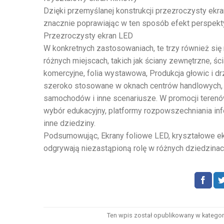
Dzięki przemyślanej konstrukcji przezroczysty ekr
znacznie poprawiając w ten sposób efekt perspekt
Przezroczysty ekran LED
W konkretnych zastosowaniach, te trzy również się
różnych miejscach, takich jak ściany zewnętrzne, ś
komercyjne, folia wystawowa, Produkcja głowic i drz
szeroko stosowane w oknach centrów handlowych, s
samochodów i inne scenariusze. W promocji terenó
wybór edukacyjny, platformy rozpowszechniania info
inne dziedziny.
Podsumowując, Ekrany foliowe LED, kryształowe ekr
odgrywają niezastąpioną rolę w różnych dziedzinac
Ten wpis został opublikowany w kategor