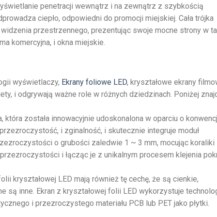
wietlanie penetracji wewnątrz i na zewnątrz z szybkością
prowadza ciepło, odpowiedni do promocji miejskiej. Cała trójka
i widzenia przestrzennego, prezentując swoje mocne strony w ta
ma komercyjna, i okna miejskie.
ogii wyświetlaczy,
Ekrany foliowe LED
, kryształowe ekrany filmo
ety, i odgrywają ważne role w różnych dziedzinach. Poniżej znajd
a, która została innowacyjnie udoskonalona w oparciu o konwenc
rzezroczystość, i zginalność, i skutecznie integruje moduł
ezroczystości o grubości zaledwie 1 ~ 3 mm, mocując koraliki
przezroczystości i łącząc je z unikalnym procesem klejenia pok
lii kryształowej LED mają również tę cechę, że są cienkie,
ne są inne. Ekran z kryształowej folii LED wykorzystuje technolo
tycznego i przezroczystego materiału PCB lub PET jako płytki.