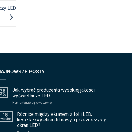
aczy LED
NAJNOWSZE POSTY
Jak wybrać producenta wysokiej jakości
28
Móc
wyświetlaczy LED
na
Komentarze są wyłączone
Jak
wybrać
Różnice między ekranem z folii LED,
18
producenta
kwiecień
kryształowy ekran filmowy, i przezroczysty
wysokiej
ekran LED?
jakości