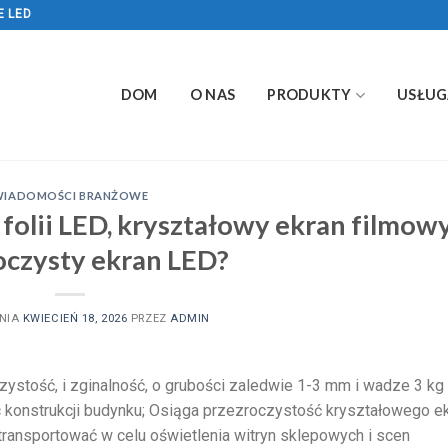
E LED
DOM
O NAS
PRODUKTY
USŁUG
WIADOMOŚCI BRANŻOWE
olii LED, kryształowy ekran filmowy,
oczysty ekran LED?
NIA
KWIECIEŃ 18, 2026
PRZEZ
ADMIN
zystość, i zginalność, o grubości zaledwie 1-3 mm i wadze 3 kg
c konstrukcji budynku; Osiąga przezroczystość kryształowego e
transportować w celu oświetlenia witryn sklepowych i scen