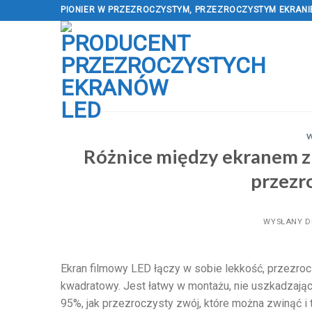
Przejdź
PIONIER W PRZEZROCZYSTYM, PRZEZROCZYSTYM EKRANI
do
treści
Różnice między ekranem z f
przezr
WYSŁANY D
Ekran filmowy LED łączy w sobie lekkość, przezroc
kwadratowy. Jest łatwy w montażu, nie uszkadzają
95%, jak przezroczysty zwój, które można zwinąć i 