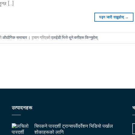
हुन्छ: […]
पढ्न जारी राख्नुहोस्
→
को
औद्योगिक समाचार
|
ट्याग गरिएको
एलईडी भित्ते धुने बत्तीहरू किन्नुहोस्
उत्पादनहरू
भ
चिपकने पारदर्शी ट्रान्सपर्वेदर्रेशन भिडियो पर्खाल
शोकाहरूको लागि