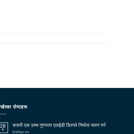
र्खरका पोष्टहरू
कसरी एक उच्च गुणस्तर एलईडी डिस्प्ले निर्माता चयन गर्न
28
मे
खुल्ला
टिप्पणिहरू बन्द