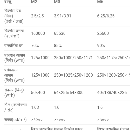
वस्तु
M2
M3
M6
पिक्सेल पिच
(मिमी)
2.5/2.5
3.91/3.91
6.25/6.25
(तेर्सो / ठाडो)
पिक्सेल घनत्व
160000
65536
25600
(डट/m²)
पारदर्शिता दर
70%
85%
90%
प्रदर्शन आयाम
125×1000
250×1000/250×1171
250×1175/250×1
(मिमी) (w*h)
प्रोफाइल
आयाम
125×1000
250×1025/250×1200
250×1200/250×1
(मिमी) (w*h)
संकल्प (बिन्दु)
50×400
64×256/64×300
40×188/40×236
(w*h)
तौल (किलोग्राम
1.63
1.6
1.6
/ सेट)
चमक(cd/m²)
≥१२००
≥४०००
≥५०००
स्थिर ड्राइभिङ (एकल पिक्सेल एकल
स्थिर ड्राइभिङ (एकल