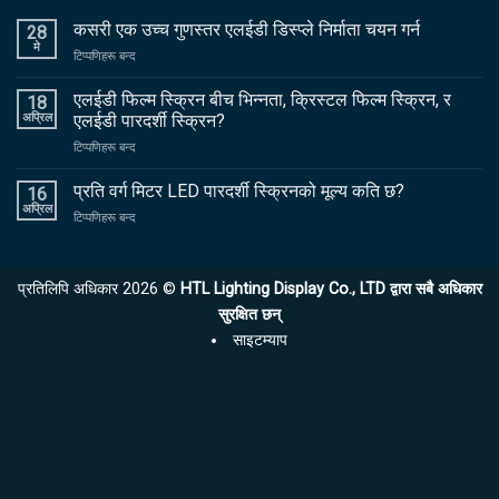
कसरी एक उच्च गुणस्तर एलईडी डिस्प्ले निर्माता चयन गर्न
28
मे
खुल्ला
टिप्पणिहरू बन्द
कसरी
एक
एलईडी फिल्म स्क्रिन बीच भिन्नता, क्रिस्टल फिल्म स्क्रिन, र
18
उच्च
अप्रिल
एलईडी पारदर्शी स्क्रिन?
गुणस्तर
खुल्ला
टिप्पणिहरू बन्द
एलईडी
एलईडी
डिस्प्ले
फिल्म
प्रति वर्ग मिटर LED पारदर्शी स्क्रिनको मूल्य कति छ?
निर्माता
16
स्क्रिन
चयन
अप्रिल
खुल्ला
टिप्पणिहरू बन्द
बीच
गर्न
प्रति
भिन्नता,
वर्ग
क्रिस्टल
मिटर
फिल्म
प्रतिलिपि अधिकार 2026 ©
HTL Lighting Display Co., LTD द्वारा सबै अधिकार
LED
स्क्रिन,
पारदर्शी
सुरक्षित छन्
र
स्क्रिनको
एलईडी
साइटम्याप
मूल्य
पारदर्शी
कति
स्क्रिन?
छ?