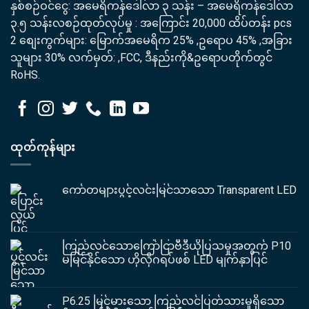
နှစ်စဉ်ဝင်ငွေ: အမေရိကန်ဒေါ်လာ ၃ သန်း – အမေရိကန်ဒေါ်လာ
၃.၅ သန်းလစဉ်ထုတ်လုပ်မှု : အကြောင်း 20,000 ထိပ်တန်း pcs
2 စျေးကွက်များ: မြောက်အမေရိက 25% ,ဥရောပ 45% ,အခြား
သူများ 30% လက်မှတ်: ,FCC, ဒီနည်းကို&ဥရောပတိုက်တွင်
RoHS.
ထုတ်ကုန်များ
ကော်တများပွင့်လင်းမြင်သာသော Transparent LED
ကြည်လင်သောကြော်ငြာဗီဒီယိုပြသမှုအတွက် P10
မမြင်နိုင်သော ဟိုလိုဂရပ်ဖစ် LED မျက်နှာပြင်
P6.25 မြင့်မားသော ကြည်လင်ပြတ်သားမှုရှိသော