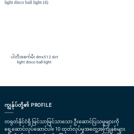
ပါတီအစက်မီး dmx512 dot
light disco ball light
ကျွန်ုပ်တို့၏ PROFILE
တရုတ်နိုင်ငံရှိ မြင်သာမြင်သာသော ဦးဆောင်ပြသမှုများကို
ရှေ့ဆောင်လုပ်ဆောင်ပါ။ 10 ထုတ်လုပ်မှုအတွေ့အကြုံနှစ်များ.