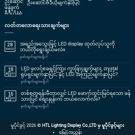
ဦးဆောင်ဗီဒီယိုမျက်နှာပြင်
လတ်တလောရေးသားချက်များ
အရည်အသွေးမြင့် LED display ထုတ်လုပ်သူကို
28
မေလ
ဘယ်လိုရွေးချယ်မလဲ။
အပေါ်
မှတ်ချက်များမရှိပါ
အရည်အသွေး
မြင့်
LED ဖလင်စခရင်ကြား ကွာခြားချက်များ, crystal
18
LED
ဧပြီလ
ရုပ်ရှင်မျက်နှာပြင်, နှင့် LED အကြည်မျက်နှာပြင်?
display
အပေါ်
မှတ်ချက်များမရှိပါ
ထုတ်လုပ်သူ
LED
ကို
ဖလင်
တစ်စတုရန်းမီတာလျှင် LED ဖောက်ထွင်းမြင်ရသော ဖန်
ဘယ်လို
16
စ
ရွေးချယ်
ဧပြီလ
သားပြင် စျေးနှုန်းက ဘယ်လောက်လဲ။?
ခ
မလဲ။
အပေါ်
မှတ်ချက်များမရှိပါ
ရင်ကြား
တစ်
ကွာခြား
စတုရန်း
ချက်
မီတာ
များ,
မူပိုင်ခွင့် 2026 ©
HTL Lighting Display Co.,LTD မှ မူပိုင်ခွင့်များ
လျှင်
crystal
LED
မြေပုံအညွှန်း
ရုပ်ရှင်