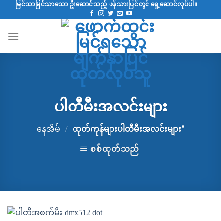
အကြောင်းအရာ
မြင်သာမြင်သာသော ဦးဆောင်သည့် ဖန်သားပြင်တွင် ရှေ့ဆောင်လုပ်ပါ။
Skip
ပါတီမီးအလင်းများ
နေအိမ်
/
ထုတ်ကုန်များပါတီမီးအလင်းများ”
စစ်ထုတ်သည်