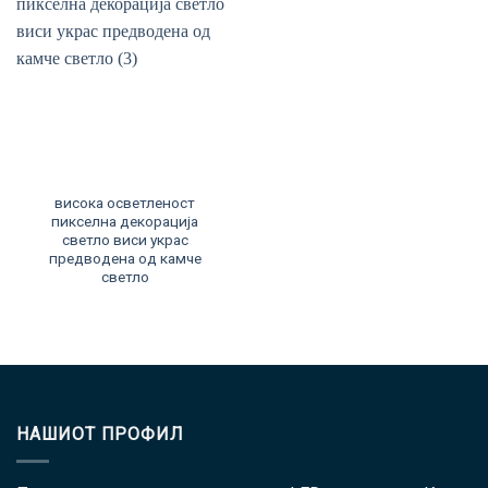
висока осветленост
пикселна декорација
светло виси украс
предводена од камче
светло
НАШИОТ ПРОФИЛ