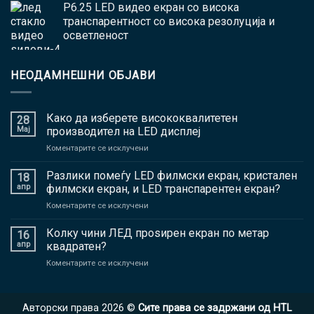
P6.25 LED видео екран со висока
транспарентност со висока резолуција и
осветленост
НЕОДАМНЕШНИ ОБЈАВИ
Како да изберете висококвалитетен
28
Мај
производител на LED дисплеј
на
Коментарите се исклучени
Како
да
Разлики помеѓу LED филмски екран, кристален
18
изберете
апр
филмски екран, и LED транспарентен екран?
висококвалитетен
на
Коментарите се исклучени
производител
Разлики
на
помеѓу
Колку чини ЛЕД проѕирен екран по метар
LED
16
LED
дисплеј
апр
квадратен?
филмски
на
Коментарите се исклучени
екран,
Колку
кристален
чини
филмски
ЛЕД
екран,
Авторски права 2026 ©
Сите права се задржани од HTL
проѕирен
и