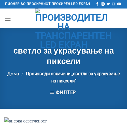
Прескокнете
ПИОНЕР ВО ПРОЅИРНИОТ ПРОЅИРЕН LED ЕКРАН
до
содржината
светло за украсување на
пиксели
Дома
/
Производи означени „светло за украсување
на пиксели”
ФИЛТЕР