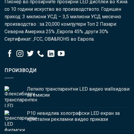
Пионер во проѕирните проѕирни LED дисплеи во Кина
со 10 години искуство во производството. Годишен
приход: 3 милиони УСД – 3,5 милиони УСД месечно
производство : за 20,000 компјутери Топ 2 Пазари:
Северна Америка 25% ,Европа 45% ,други 30%
Сертификат: ,FCC, ОВА&ROHS во Европа.
ПРОИЗВОДИ
Лепило транспарентни LED видео wallsидови
за емисии
P10 невидлив холографски LED екран за
кристални рекламни видео прикази