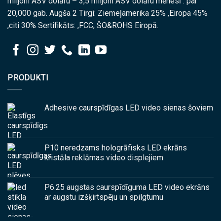
miljoni ASV dolāru – 3,5 miljoni ASV dolāru mēnesī : par
20,000 gab. Augša 2 Tirgi: Ziemeļamerika 25% ,Eiropa 45%
,citi 30% Sertifikāts: ,FCC, ŠO&ROHS Eiropā.
PRODUKTI
Adhesive caurspīdīgas LED video sienas šoviem
P10 neredzams hologrāfisks LED ekrāns
kristāla reklāmas video displejiem
P6.25 augstas caurspīdīguma LED video ekrāns
ar augstu izšķirtspēju un spilgtumu