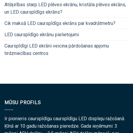
Atšķirības starp LED plēves ekrānu, kristāla plēves ekrāns,
un LED caurspīdīgs ekrāns?
Cik maksā LED caurspīdīgs ekrāns par kvadrātmetru?
LED caurspīdīgo ekrānu pielietojumi
Caurspīdīgi LED ekrāni veicina pārdošanas apjomu
tirdzniecības centros
MŪSU PROFILS
Ir pionieris caurspīdīgu caurspīdīgu LED displeju ražošanā
Ķīnā ar 10 gadu ražošanas pieredze. Gada ieņēmumi: 3