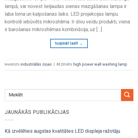
lampā, var novest lieljaudas sienas mazgāšanas lampa ir
laba loma un kalpošanas laiks. LED projekcijas lampu
kontrolē iebūvēts mikroshēma. Ir divu veidu produkti, viena
ir barošanas mikroshēmas kombinācija, uz […]
turpināt lasīt
→
Ievietots
industriālās ziņas
|
Atzīmēts
high power wall washing lamp
JAUNĀKĀS PUBLIKĀCIJAS
Kā izvēlēties augstas kvalitātes LED displeja ražotāju