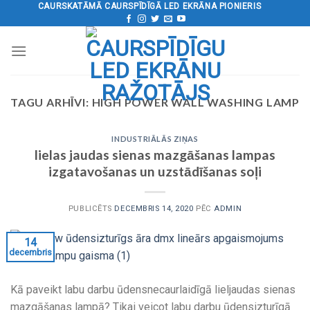
Pāriet
CAURSKATĀMĀ CAURSPĪDĪGĀ LED EKRĀNA PIONIERIS
uz
saturu
TAGU ARHĪVI:
HIGH POWER WALL WASHING LAMP
INDUSTRIĀLĀS ZIŅAS
lielas jaudas sienas mazgāšanas lampas
izgatavošanas un uzstādīšanas soļi
PUBLICĒTS
DECEMBRIS 14, 2020
PĒC
ADMIN
14
decembris
Kā paveikt labu darbu ūdensnecaurlaidīgā lieljaudas sienas
mazgāšanas lampā? Tikai veicot labu darbu ūdensizturīgā