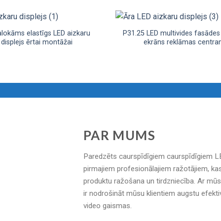
alokāms elastīgs LED aizkaru
P31.25 LED multivides fasādes 
displejs ērtai montāžai
ekrāns reklāmas centr
PAR MUMS
Paredzēts caurspīdīgiem caurspīdīgiem LE
pirmajiem profesionālajiem ražotājiem, ka
produktu ražošana un tirdzniecība. Ar mū
ir nodrošināt mūsu klientiem augstu efekti
video gaismas.