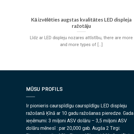
Kā izvēlēties augstas kvalitātes LED displeja
ražotāju
Līdz ar LED displeju nozares attīstību,
there are more
and more types of
[...]
MŪSU PROFILS
Ir pionieris caurspīdīgu caurspīdīgu LED displeju
ražošanā Ķīnā ar 10 gadu ražošanas pieredze. Gada
ieņēmumi: 3 miljoni ASV dolāru – 3,5 miljoni ASV
dolāru mēnesī : par 20,000 gab. Augša 2 Tirgi: