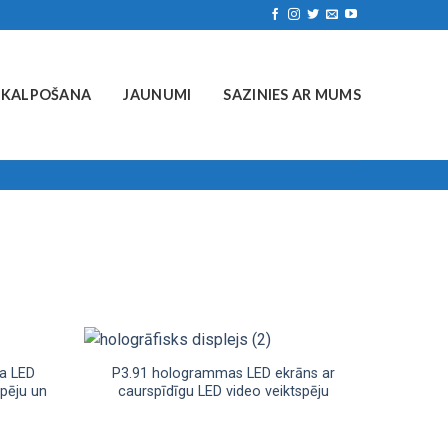
PKALPOŠANA
JAUNUMI
SAZINIES AR MUMS
a LED
P3.91 hologrammas LED ekrāns ar
spēju un
caurspīdīgu LED video veiktspēju