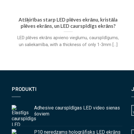
Atšķirības starp LED plēves ekrānu, kristāla
plēves ekrāns, un LED caurspīdīgs ekrāns?
LED plēves ekrāns apvieno vieglumu, caurspīdīgums,
un saliekamība,
with a thickness of only 1-3mm
[...]
PRODUKTI
Adhesive caurspīdīgas LED video sienas
šoviem
P10 neredzams hologrāfisks LED ekrāns