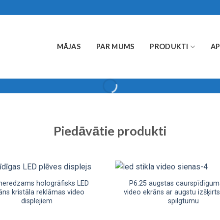
MĀJAS
PAR MUMS
PRODUKTI
A
Piedāvātie produkti
neredzams hologrāfisks LED
P6.25 augstas caurspīdīgum
āns kristāla reklāmas video
video ekrāns ar augstu izšķirt
displejiem
spilgtumu