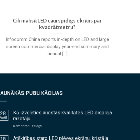
Cik maksā LED caurspīdīgs ekrāns par
kvadrātmetru?
Cau
Infocomm China reports in-depth on LED and large
screen commercial display year-end summary and
annual
[...]
JAUNĀKĀS PUBLIKĀCIJAS
Kā izvēlēties augstas kvalitātes LED displeja
28
Varēt
ražotāju
ieslēgts
Komentāri izslēgti
Kā
izvēlēties
Atšķirības starp LED plēves ekrānu, kristāla
18