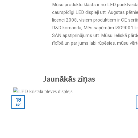
Mūsu produktu klāsts ir no LED punktveida g
caurspīdīgi LED displeji utt. Augstas p
licenci 2008, visiem produktiem ir CE ser
R&D komanda, Mēs saņēmām ISO9001 licenc
SAN apstiprinājums utt. Mūsu lieliskā pā
rīcībā un par jums labi rūpēsies, mūsu vērtē
Jaunākās ziņas
18
apr