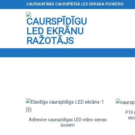
Pāriet
CAURSKATĀMĀ CAURSPĪDĪGĀ LED EKRĀNA PIONIERIS
uz
saturu
P10 
ekr
Adhesive caurspīdīgas LED video sienas
šoviem