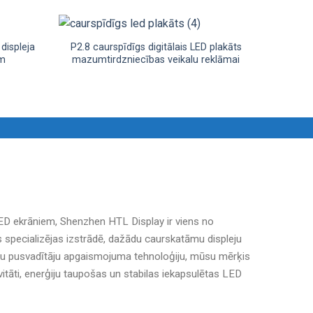
displeja
P2.8 caurspīdīgs digitālais LED plakāts
am
mazumtirdzniecības veikalu reklāmai
D ekrāniem, Shenzhen HTL Display ir viens no
s specializējas izstrādē, dažādu caurskatāmu displeju
su pusvadītāju apgaismojuma tehnoloģiju, mūsu mērķis
vitāti, enerģiju taupošas un stabilas iekapsulētas LED