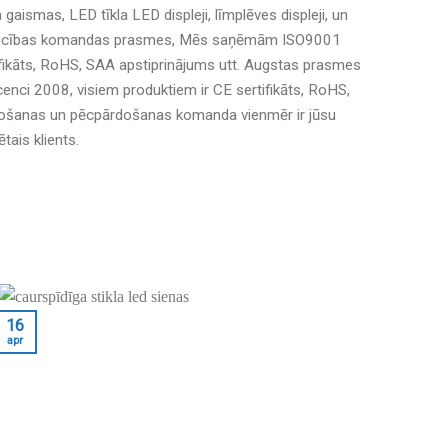
aismas, LED tīkla LED displeji, līmplēves displeji, un
ētniecības komandas prasmes, Mēs saņēmām ISO9001
tifikāts, RoHS, SAA apstiprinājums utt. Augstas prasmes
i 2008, visiem produktiem ir CE sertifikāts, RoHS,
rdošanas un pēcpārdošanas komanda vienmēr ir jūsu
tais klients.
09
16
apr
apr