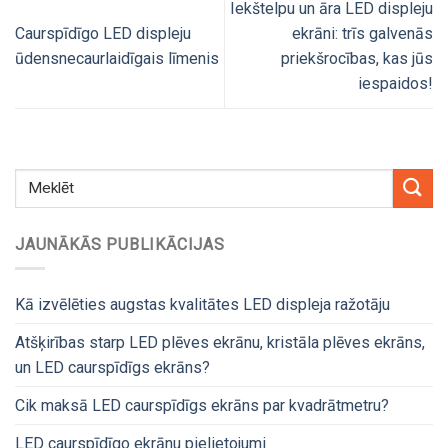
Iekštelpu un āra LED displeju
Caurspīdīgo LED displeju
ekrāni: trīs galvenās
ūdensnecaurlaidīgais līmenis
priekšrocības, kas jūs
iespaidos!
JAUNĀKĀS PUBLIKĀCIJAS
Kā izvēlēties augstas kvalitātes LED displeja ražotāju
Atšķirības starp LED plēves ekrānu, kristāla plēves ekrāns,
un LED caurspīdīgs ekrāns?
Cik maksā LED caurspīdīgs ekrāns par kvadrātmetru?
LED caurspīdīgo ekrānu pielietojumi