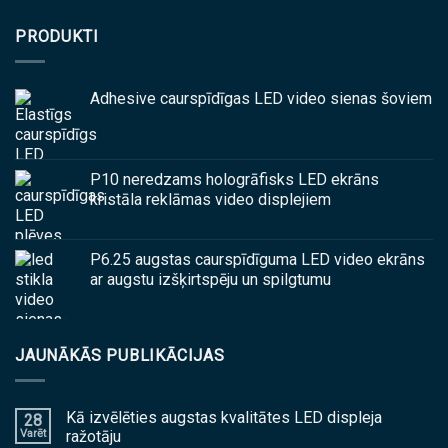
PRODUKTI
Adhesive caurspīdīgas LED video sienas šoviem
P10 neredzams hologrāfisks LED ekrāns
kristāla reklāmas video displejiem
P6.25 augstas caurspīdīguma LED video ekrāns
ar augstu izšķirtspēju un spilgtumu
JAUNĀKĀS PUBLIKĀCIJAS
Kā izvēlēties augstas kvalitātes LED displeja
28
Varēt
ražotāju