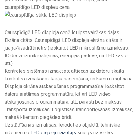
caurspīdīgo LED displeju cena.
Caurspīdīgā LED displeja cenā ietilpst vairākas daļas
Ekrāna citāts: Caurspīdīgā LED displeja ekrāna citāts ir
juaņa/kvadrātmetrs (ieskaitot LED mikroshēmu izmaksas,
IC draivera mikroshēmas, enerģijas padeve, un LED kaste,
utt.).
Kontroles sistēmas izmaksas: attiecas uz datoru skaita
kontroles izmaksām, karšu saņemšana, un karšu nosūtīšana.
Displeja ekrāna atskaņošanas programmatūra: ieskaitot
datoru sistēmas programmatūru, kā arī LED video
atskaņošanas programmatūra, utt., parasti bez maksas
Transporta izmaksas: Loģistikas transportēšanas izmaksas,
maksā klientam piegādes brīdī.
Uzstādīšanas izmaksas: Ierodoties objektā, tehniskie
inženieri no
LED displeju ražotājs
sniegs uz vietas