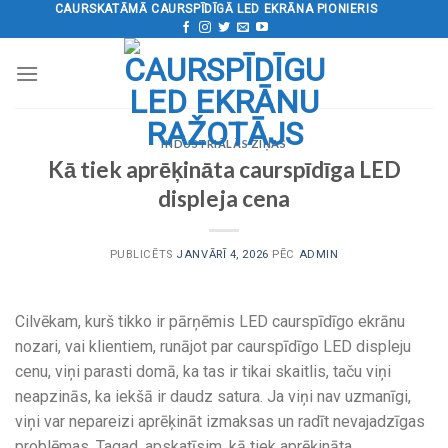
Pāriet
CAURSKATĀMĀ CAURSPĪDĪGĀ LED EKRĀNA PIONIERIS
uz
saturu
INDUSTRIĀLĀS ZIŅAS
Kā tiek aprēķināta caurspīdīga LED
displeja cena
PUBLICĒTS
JANVĀRĪ 4, 2026
PĒC
ADMIN
Cilvēkam, kurš tikko ir pārņēmis LED caurspīdīgo ekrānu
nozari, vai klientiem, runājot par caurspīdīgo LED displeju
cenu, viņi parasti domā, ka tas ir tikai skaitlis, taču viņi
neapzinās, ka iekšā ir daudz satura. Ja viņi nav uzmanīgi,
viņi var nepareizi aprēķināt izmaksas un radīt nevajadzīgas
problēmas. Tagad, apskatīsim, kā tiek aprēķināta