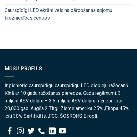
Caurspīdīgi LED ekrāni veicina pārdošanas apjomu
tirdzniecības centros
MŪSU PROFILS
Ir pionieris caurspīdīgu caurspīdīgu LED displeju ražošanā
Ķīnā ar 10 gadu ražošanas pieredze. Gada ieņēmumi: 3
miljoni ASV dolāru – 3,5 miljoni ASV dolāru mēnesī : par
20,000 gab. Augša 2 Tirgi: Ziemeļamerika 25% ,Eiropa 45%
,citi 30% Sertifikāts: ,FCC, ŠO&ROHS Eiropā.