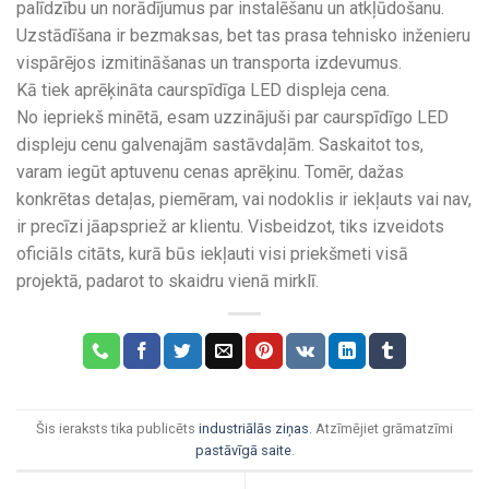
palīdzību un norādījumus par instalēšanu un atkļūdošanu.
Uzstādīšana ir bezmaksas, bet tas prasa tehnisko inženieru
vispārējos izmitināšanas un transporta izdevumus.
Kā tiek aprēķināta caurspīdīga LED displeja cena.
No iepriekš minētā, esam uzzinājuši par caurspīdīgo LED
displeju cenu galvenajām sastāvdaļām. Saskaitot tos,
varam iegūt aptuvenu cenas aprēķinu. Tomēr, dažas
konkrētas detaļas, piemēram, vai nodoklis ir iekļauts vai nav,
ir precīzi jāapspriež ar klientu. Visbeidzot, tiks izveidots
oficiāls citāts, kurā būs iekļauti visi priekšmeti visā
projektā, padarot to skaidru vienā mirklī.
Šis ieraksts tika publicēts
industriālās ziņas
. Atzīmējiet grāmatzīmi
pastāvīgā saite
.