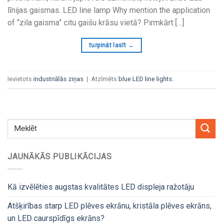
līnijas gaismas.
LED line lamp Why mention the application
of
“zila gaisma” citu gaišu krāsu vietā? Pirmkārt […]
turpināt lasīt
→
Ievietots
industriālās ziņas
|
Atzīmēts
blue LED line lights
.
JAUNĀKĀS PUBLIKĀCIJAS
Kā izvēlēties augstas kvalitātes LED displeja ražotāju
Atšķirības starp LED plēves ekrānu, kristāla plēves ekrāns,
un LED caurspīdīgs ekrāns?