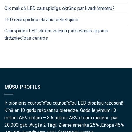
Cik maksā LED caurspīdīgs ekrāns par kvadrātmetru?
LED caurspīdīgo ekrānu pielietojumi
Caurspīdīgi LED ekrāni veicina pārdošanas apjomu
tirdzniecības centros
MŪSU PROFILS
Ir pionieris caurspīdīgu caurspīdīgu LED displeju ražošanā
Ķīnā ar 10 gadu ražošanas pieredze. Gada ieņēmumi: 3
miljoni ASV dolāru – 3,5 miljoni ASV dolāru mēnesī : par
20,000 gab. Augša 2 Tirgi: Ziemeļamerika 25% ,Eiropa 45%