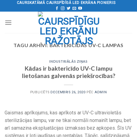
Pāriet
CAURSKATĀMĀ CAURSPĪDĪGĀ LED EKRĀNA PIONIERIS
uz
saturu
TAGU ARHĪVI:
BAKTERICĪDAS UV-C LAMPAS
INDUSTRIĀLĀS ZIŅAS
Kādas ir baktericīdo UV-C lampu
lietošanas galvenās priekšrocības?
PUBLICĒTS
DECEMBRIS 26, 2020
PĒC
ADMIN
Gaismas aprīkojums, kas aprīkots ar UV-C ultravioletās
sterilizācijas lampu, var ne tikai normāli nomainīt lampu, bet
arī samazina ekspluatācijas izmaksas bez apkopes. Šīs UV
sistēmas ir ļoti jaudīgas un rentablas. Tāpēc, salīdzinājumā