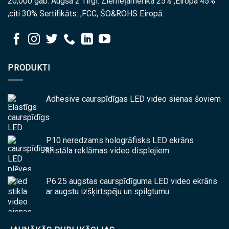
20,000 gab. Augša 2 Tirgi: Ziemeļamerika 25% ,Eiropa 45%
,citi 30% Sertifikāts: ,FCC, ŠO&ROHS Eiropā.
PRODUKTI
Adhesive caurspīdīgas LED video sienas šoviem
P10 neredzams hologrāfisks LED ekrāns
kristāla reklāmas video displejiem
P6.25 augstas caurspīdīguma LED video ekrāns
ar augstu izšķirtspēju un spilgtumu