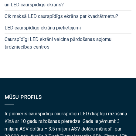
un LED caurspīdīgs ekrāns?
Cik maksā LED caurspīdīgs ekrāns par kvadrātmetru?
LED caurspīdīgo ekrānu pielietojumi
Caurspīdīgi LED ekrāni veicina pārdošanas apjomu
tirdzniecības centros
MŪSU PROFILS
Ir pionieris caurspīdīgu caurspīdīgu LED displeju ražošanā
Ķīnā ar 10 gadu ražošanas pieredze. Gada ieņēmumi: 3
miljoni ASV dolāru – 3,5 miljoni ASV dolāru mēnesī : par