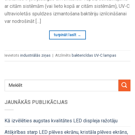
ar citām sistēmām (vai lieto kopā ar citām sistēmām), UV-C
ultravioletās spuldzes izmantošana baktēriju iznīcināšanai
var nodrošināt […]
turpināt lasīt
→
Ievietots
industriālās ziņas
|
Atzīmēts
baktericīdas UV-C lampas
JAUNĀKĀS PUBLIKĀCIJAS
Kā izvēlēties augstas kvalitātes LED displeja ražotāju
Atšķirības starp LED plēves ekrānu, kristāla plēves ekrāns,