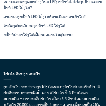
ຄວາມແຕກຕ່າງລະຫວ່າງຈໍຟິມ LED, ຫນ້າຈໍຟິມໄປເຊຍກັນ, ແລະຫ
ນ້າຈໍ LED ໂປ່ງໃສ?
ລາຄາຂອງຫນ້າຈໍ LED ໂປ່ງໃສຕໍ່ຕາແມັດລາຄາເທົ່າໃດ?
ຄໍາຮ້ອງສະຫມັກຂອງຫນ້າຈໍ LED ໂປ່ງໃສ
ຫນ້າຈໍນໍາພາໂປ່ງໃສເພີ່ມຍອດຂາຍໃນສູນຂາຍ
ໂປຣໄຟລ໌ຂອງພວກເຮົາ
ບຸກເບີກໃນ see-through ໂປ່ງໃສສະແດງນໍາໃນປະເທດຈີນກັບ 10
ປະສົບການການຜະລິດປີ. ລາຍໄດ້ປະ ຈຳ ປີ: 3 ລ້ານໂດລາ
ສະຫະລັດ – ການຜະລິດປະ ຈຳ ເດືອນ 3,5 ລ້ານໂດລາສະຫະລັດ :
ກ່ຽວກັບ 20,000 pcs ທາງເທີງ 2 ຕະຫຼາດ: ອາ​ເມລິ​ກາ​ເຫນືອ 25%