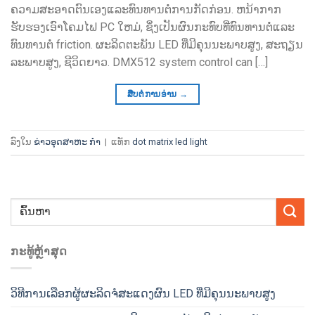
ຄວາມສະອາດຕົນເອງແລະທົນທານຕໍ່ການກັດກ່ອນ. ຫນ້າກາກ
ຮັບຮອງເອົາໂຄມໄຟ PC ໃຫມ່, ຊຶ່ງເປັນຜົນກະທົບທີ່ທົນທານຕໍ່ແລະ
ທົນທານຕໍ່ friction. ຜະລິດຕະພັນ LED ທີ່ມີຄຸນນະພາບສູງ, ສະຖຽນ
ລະພາບສູງ, ຊີວິດຍາວ.
DMX512 system control can
[…]
ສືບຕໍ່ການອ່ານ
→
ລົງໃນ
ຂ່າວອຸດສາຫະ ກຳ
|
ແທັກ
dot matrix led light
ກະ​ທູ້​ຫຼ້າ​ສຸດ
ວິທີການເລືອກຜູ້ຜະລິດຈໍສະແດງຜົນ LED ທີ່ມີຄຸນນະພາບສູງ