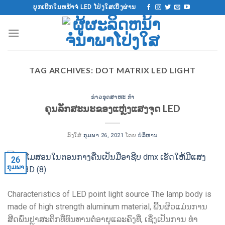
ຂ້າມ
ບຸກເບີກໃນຫນ້າຈໍ LED ໂປ່ງໃສເບິ່ງຜ່ານ
ໄປ
ຫາ
ເນື້ອຫາ
TAG ARCHIVES:
DOT MATRIX LED LIGHT
ຂ່າວອຸດສາຫະ ກຳ
ຄຸນລັກສະນະຂອງແຫຼ່ງແສງຈຸດ LED
ລົງໃສ່
ກຸມພາ 26, 2021
ໂດຍ
ບໍລິຫານ
26
ກຸມພາ
Characteristics of LED point light source The lamp body is
made of high strength aluminum material
, ພື້ນຜິວແມ່ນການ
ສີດພົ່ນປຼາສະຕິກທີ່ທົນທານຕໍ່ອາຍຸແລະຄົງທີ່, ເຊິ່ງເປັນການ ທຳ