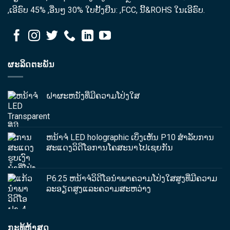
,ເອີຣົບ 45% ,ອື່ນໆ 30% ໃບຢັ້ງຢືນ: ,FCC, ນີ້&ROHS ໃນເອີຣົບ.
ຜະລິດຕະພັນ
ຝາຜະຫນັງທີ່ມີຄວາມໂປ່ງໃສ
ຫນ້າຈໍ LED holographic ເບິ່ງເຫັນ P10 ສໍາລັບການ
ສະແດງວິດີໂອການໂຄສະນາໄປເຊຍກັນ
P6.25 ຫນ້າຈໍວິດີໂອນໍາພາຄວາມໂປ່ງໃສສູງທີ່ມີຄວາມ
ລະອຽດສູງແລະຄວາມສະຫວ່າງ
ກະ​ທູ້​ຫຼ້າ​ສຸດ